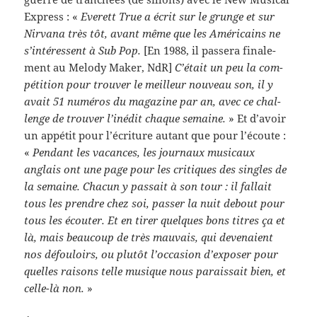
Express : «
Everett True a écrit sur le grunge et sur
Nir­vana très tôt, avant même que les Améri­cains ne
s’intéressent à Sub Pop.
[En 1988, il passera finale­
ment au Melody Maker, NdR]
C’était un peu la com­
péti­tion pour trou­ver le meilleur nou­veau son, il y
avait 51 numéros du mag­a­zine par an, avec ce chal­
lenge de trou­ver l’inédit chaque semaine.
» Et d’avoir
un appétit pour l’écriture autant que pour l’écoute :
«
Pen­dant les vacances, les jour­naux musi­caux
anglais ont une page pour les cri­tiques des sin­gles de
la semaine. Cha­cun y pas­sait à son tour : il fal­lait
tous les pren­dre chez soi, passer la nuit debout pour
tous les écouter. Et en tirer quelques bons titres ça et
là, mais beau­coup de très mau­vais, qui deve­naient
nos défouloirs, ou plutôt l’occasion d’exposer pour
quelles raisons telle musique nous parais­sait bien, et
celle-​là non.
»