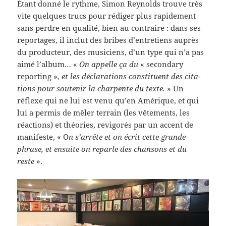
Étant donné le rythme, Simon Reynolds trouve très
vite quelques trucs pour rédi­ger plus rapi­de­ment
sans per­dre en qual­ité, bien au con­traire : dans ses
reportages, il inclut des bribes d’entretiens auprès
du pro­duc­teur, des musi­ciens, d’un type qui n’a pas
aimé l’album… «
On appelle ça du
« sec­ondary
report­ing »
, et les déc­la­ra­tions con­stituent des cita­
tions pour soutenir la char­p­ente du texte.
» Un
réflexe qui ne lui est venu qu’en Amérique, et qui
lui a per­mis de mêler ter­rain (les vête­ments, les
réac­tions) et théories, revig­orés par un accent de
man­i­feste, « O
n s’arrête et on écrit cette grande
phrase, et ensuite on reparle des chan­sons et du
reste
».