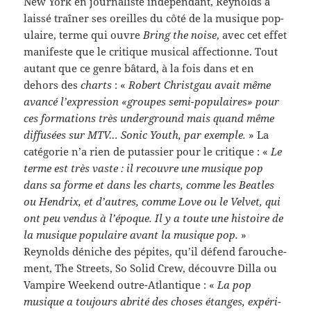
New York en jour­nal­iste indépen­dant, Reynolds a
laissé traîner ses oreilles du côté de la musique pop­
u­laire, terme qui ouvre
Bring the noise
, avec cet effet
man­i­feste que le cri­tique musi­cal affec­tionne. Tout
autant que ce genre bâtard, à la fois dans et en
dehors des
charts
: «
Robert Christ­gau avait même
avancé l’expression «groupes semi-​populaires» pour
ces for­ma­tions très under­ground mais quand même
dif­fusées sur MTV… Sonic Youth, par exem­ple.
» La
caté­gorie n’a rien de putassier pour le cri­tique : «
Le
terme est très vaste : il recou­vre une musique pop
dans sa forme et dans les charts, comme les Bea­t­les
ou Hen­drix, et d’autres, comme Love ou le Vel­vet, qui
ont peu ven­dus à l’époque.
Il y a toute une his­toire de
la musique pop­u­laire avant la musique pop.
»
Reynolds déniche des pépites, qu’il défend farouche­
ment, The Streets, So Solid Crew, décou­vre Dilla ou
Vam­pire Week­end outre-​Atlantique : «
La pop
musique a tou­jours abrité des choses étanges, expéri­