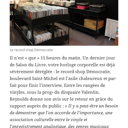
Le record shop Démocratie
Il n’est « que » 11 heures du matin. Un dernier jour
de Salon du Livre, votre hor­loge cor­porelle est déjà
sévère­ment déréglée : le record shop Démoc­ra­tie,
boule­vard Saint-​Michel est l’asile chaleureux et par­
fait pour finir l’interview. Entre les rangées de
vinyles, sous la prog› du dis­quaire Valentin,
Reynolds donne son avis sur le retour en grâce du
sup­port auprès du pub­lic : «
Il y a peut-​être un besoin
de démon­trer que l’on accorde de l’importance, une
asso­ci­a­tion cul­turelle entre le vinyle et
l’enregistrement analogique, des gen­res musi­caux