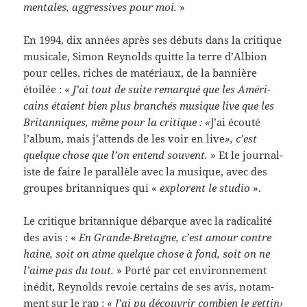
men­tales, aggres­sives pour moi.
»
En 1994, dix années après ses débuts dans la cri­tique
musi­cale, Simon Reynolds quitte la terre d’Albion
pour celles, riches de matéri­aux, de la ban­nière
étoilée : «
J’ai tout de suite remar­qué que les Améri­
cains étaient bien plus branchés musique live que les
Bri­tan­niques, même pour la cri­tique : «
J’ai écouté
l’album, mais j’attends de les voir en live
», c’est
quelque chose que l’on entend sou­vent.
» Et le jour­nal­
iste de faire le par­al­lèle avec la musique, avec des
groupes bri­tan­niques qui «
explorent le stu­dio
».
Le cri­tique bri­tan­nique débar­que avec la rad­i­cal­ité
des avis : «
En Grande-​Bretagne, c’est amour con­tre
haine, soit on aime quelque chose à fond, soit on ne
l’aime pas du tout.
» Porté par cet envi­ron­nement
inédit, Reynolds revoie cer­tains de ses avis, notam­
ment sur le rap : «
J’ai pu décou­vrir com­bien le get­tin›