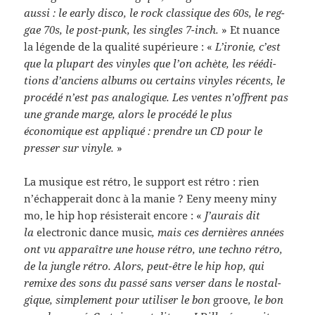
aussi : le early disco, le rock clas­sique des 60s, le reg­
gae 70s, le post-​punk, les sin­gles 7-​inch.
» Et nuance
la légende de la qual­ité supérieure : «
L’ironie, c’est
que la plu­part des vinyles que l’on achète, les réédi­
tions d’anciens albums ou cer­tains vinyles récents, le
procédé n’est pas analogique. Les ventes n’offrent pas
une grande marge, alors le procédé le plus
économique est appliqué : pren­dre un CD pour le
presser sur vinyle.
»
La musique est rétro, le sup­port est rétro : rien
n’échapperait donc à la manie ? Eeny meeny miny
mo, le hip hop résis­terait encore : «
J’aurais dit
la
elec­tronic dance music
, mais ces dernières années
ont vu appa­raître une house rétro, une techno rétro,
de la jun­gle rétro. Alors, peut-​être le hip hop, qui
remixe des sons du passé sans verser dans le nos­tal­
gique, sim­ple­ment pour utiliser le bon
groove
, le bon