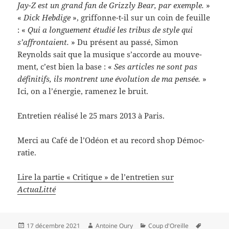
Jay-​Z est un grand fan de Griz­zly Bear, par exem­ple.
»
«
Dick Heb­dige
», griffonne-​t-​il sur un coin de feuille
: «
Qui a longue­ment étudié les tribus de style qui
s’affrontaient.
» Du présent au passé, Simon
Reynolds sait que la musique s’accorde au mou­ve­
ment, c’est bien la base : «
Ses arti­cles ne sont pas
défini­tifs, ils mon­trent une évo­lu­tion de ma pen­sée.
»
Ici, on a l’énergie, ramenez le bruit.
Entre­tien réal­isé le 25 mars 2013 à Paris.
Merci au Café de l’Odéon et au record shop Démoc­
ra­tie.
Lire la par­tie « Cri­tique » de l’entretien sur
ActuaLitté
Publié
Auteur
Catégories
Mots-
17 décembre 2021
Antoine Oury
Coup d'Oreille