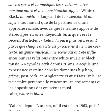
sur les races et la musique, les rela­tions entre
musique noire et musique blanche, appelé
White on
Black
, un inédit.
» Jaugeant de la «
sen­si­bil­ité du
sujet
» tout autant que de la per­ti­nence d’une
approche raciale, avec ce que le terme sup­porte de
stéréo­types erronés, Reynolds bifurque vers le
recueil d’articles : «
Cela m’a paru plus intéres­sant
parce que chaque arti­cle est pré­cisé­ment lié à un con­
texte, un genre musi­cal, une scène qui ont été influ­
encés par ces rela­tions entre
white music
et
black
music
.
» Reynolds écrit depuis 20 ans, a acquis une
expéri­ence cer­taine dans les domaines hip hop,
grime, post-​rock, en Angleterre et aux États-​Unis : sa
tra­jec­toire per­son­nelle ren­con­tre les croise­ments ou
les oppo­si­tions des ces scènes musi­
cales,
white
et
black
.
D’abord depuis Lon­dres, où il est né en 1963, puis à