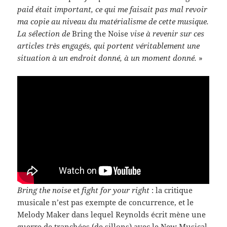
paid était impor­tant, ce qui me fai­sait pas mal revoir
ma copie au niveau du matéri­al­isme de cette musique.
La sélec­tion de
Bring the Noise
vise à revenir sur ces
arti­cles très engagés, qui por­tent véri­ta­ble­ment une
sit­u­a­tion à un endroit donné, à un moment donné.
»
Bring the noise
et
fight for your right
: la cri­tique
musi­cale n’est pas exempte de con­cur­rence, et le
Melody Maker dans lequel Reynolds écrit mène une
guerre de tranchées (de sil­lons) avec le New Musi­cal