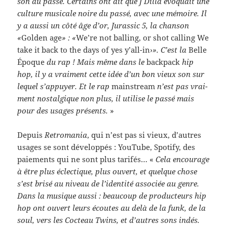
son du passé. Cer­tains ont dit que J Dilla évo­quait une
cul­ture musi­cale noire du passé, avec une mémoire. Il
y a aussi un côté âge d’or, Juras­sic 5, la chan­son
«
Golden age
» : «
We’re not balling, or shot call­ing We
take it back to the days of yes y’all-in›
». C’est la
Belle
Époque
du rap ! Mais même dans le
back­pack
hip
hop, il y a vrai­ment cette idée d’un bon vieux son sur
lequel s’appuyer. Et le rap
main­stream
n’est pas vrai­
ment nos­tal­gique non plus, il utilise le passé mais
pour des usages présents.
»
Depuis
Retro­ma­nia
, qui n’est pas si vieux, d’autres
usages se sont dévelop­pés : YouTube, Spo­tify, des
paiements qui ne sont plus tar­ifés… «
Cela encour­age
à être plus éclec­tique, plus ouvert, et quelque chose
s’est brisé au niveau de l’identité asso­ciée au genre.
Dans la musique aussi : beau­coup de pro­duc­teurs hip
hop ont ouvert leurs écoutes au delà de la funk, de la
soul, vers les Cocteau Twins, et d’autres sons indés.