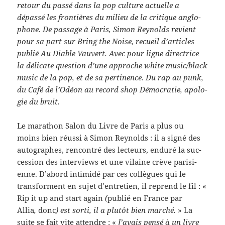
retour du passé dans la pop cul­ture actuelle a
dépassé les fron­tières du milieu de la cri­tique anglo­
phone. De pas­sage à Paris, Simon Reynolds revient
pour sa part sur Bring the Noise, recueil d’articles
pub­lié Au Dia­ble Vau­vert. Avec pour ligne direc­trice
la déli­cate ques­tion d’une approche white music/​black
music de la pop, et de sa per­ti­nence. Du rap au punk,
du Café de l’Odéon au record shop Démoc­ra­tie, apolo­
gie du bruit.
Le marathon Salon du Livre de Paris a plus ou
moins bien réussi à Simon Reynolds : il a signé des
auto­graphes, ren­con­tré des lecteurs, enduré la suc­
ces­sion des inter­views et une vilaine crève parisi­
enne. D’abord intimidé par ces col­lègues qui le
trans­for­ment en sujet d’entretien, il reprend le fil : «
Rip it up and start again
(
pub­lié en France par
Allia
,
donc
) est sorti, il a plutôt bien marché.
» La
suite se fait vite atten­dre : «
J’avais pensé à un livre