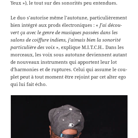
Yeux »), le tout sur des sonorités peu entendues.
Le duo s’autorise même l’autotune, par­ti­c­ulière­ment
bien inté­gré aux prods élec­tron­iques : «
J’ai décou­
vert ça avec le genre de musiques passées dans les
salons de coif­fure indi­ens, j’aimais bien la sonorité
par­ti­c­ulière des voix
», explique M.I.T.C.H.. Dans les
morceaux, les voix sous auto­tune devi­en­nent autant
de nou­veaux instru­ments qui appor­tent leur lot
d’harmonies et de rup­tures. Celui qui assume le cou­
plet peut à tout moment être rejoint par cet alter ego
qui lui fait écho.