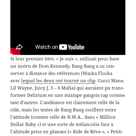
Si leur pre­mier titre, « Je suis », util­i­sait pour base
un instru de Dom Kennedy, Bang Bang a su con­
server à dis­tance des références (Wacka Flocka
avec
lequel les deux ont tourné un clip
, Gucci Mane,
Lil Wayne, Juicy J, 3 – 6 Mafia) qui auraient pu trans­
former Delir­ium en une mix­tape gangsta rap comme
tant d’autres. L’ambiance est claire­ment celle de la
ride, mais les textes de Bang Bang oscil­lent entre
l’attitude (comme celle de N.W.A., dans « Mil­lion
Dol­lar Baby ») et une sorte de mélan­colie face à
l’altitude prise en planant (« Ride de Rêve », « Petits