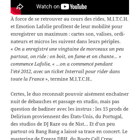
À force de se retrou­ver au cours des rides, M.I.T.C.H.
et Emo­tion Lafolie prof­i­tent de leur mobil­ité pour
enreg­istrer un max­i­mum : cartes son, valises, ordi­
na­teurs et micros les suiv­ent dans leurs périples.
«
On a enreg­istré une ving­taine de morceaux un peu
partout, on ride : on boit, on fume et on chante… »
com­mence Lafolie, « …on a com­mencé pen­dant
l’été 2012, avec un ticket Inter­rail pour rider dans
toute la France
», ter­mine M.I.T.C.H..
Certes, le duo recon­naît pou­voir aisé­ment enchaîner
nuit de débauches et pas­sage en stu­dio, mais pas
ques­tion de badiner avec les instrus : les 15 prods de
Delir­ium provi­en­nent des États-​Unis, du Por­tu­gal,
des stu­dios de DJ Raze ou de Nist… Et d’un peu
partout où Bang Bang a laissé sa trace en con­cert. Le
mas­ter­ing de Freeze DBH, du Booty Call Crew,