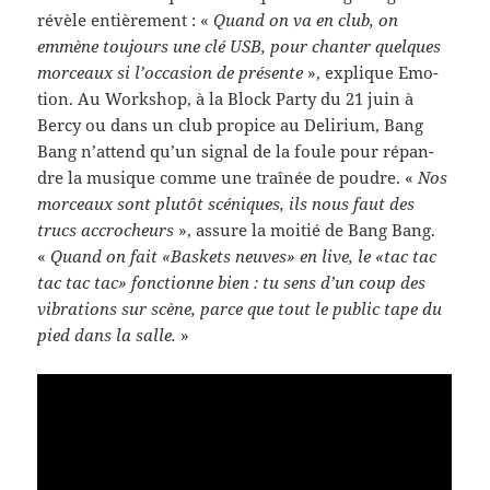
révèle entière­ment : «
Quand on va en club, on
emmène tou­jours une clé USB, pour chanter quelques
morceaux si l’occasion de présente
», explique Emo­
tion. Au Work­shop, à la Block Party du 21 juin à
Bercy ou dans un club prop­ice au Delir­ium, Bang
Bang n’attend qu’un sig­nal de la foule pour répan­
dre la musique comme une traînée de poudre. «
Nos
morceaux sont plutôt scéniques, ils nous faut des
trucs accrocheurs
», assure la moitié de Bang Bang.
«
Quand on fait «Bas­kets neuves» en live, le «tac tac
tac tac tac» fonc­tionne bien : tu sens d’un coup des
vibra­tions sur scène, parce que tout le pub­lic tape du
pied dans la salle.
»