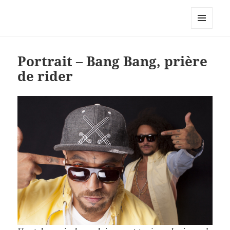
Le site personnel d'Antoine Oury
MENU
ET
WIDGETS
Portrait – Bang Bang, prière
de rider