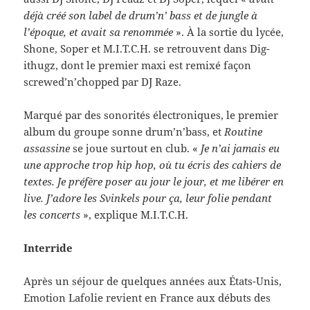
déjà créé son label de drum’n’ bass et de jun­gle à
l’époque, et avait sa renom­mée
». À la sor­tie du lycée,
Shone, Soper et M.I.T.C.H. se retrou­vent dans Dig­
ithugz, dont le pre­mier maxi est remixé façon
screwed’n’chopped par DJ Raze.
Mar­qué par des sonorités élec­tron­iques, le pre­mier
album du groupe sonne drum’n’bass, et
Rou­tine
assas­sine
se joue surtout en club. «
Je n’ai jamais eu
une approche trop hip hop, où tu écris des cahiers de
textes. Je préfère poser au jour le jour, et me libérer en
live. J’adore les Svinkels pour ça, leur folie pen­dant
les con­certs
», explique M.I.T.C.H.
Inter­ride
Après un séjour de quelques années aux États-​Unis,
Emo­tion Lafolie revient en France aux débuts des