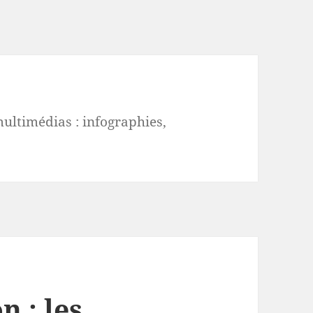
multimédias : infographies,
n : les