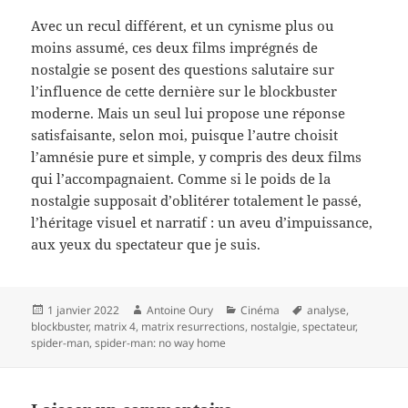
Avec un recul différent, et un cynisme plus ou
moins assumé, ces deux films imprégnés de
nostalgie se posent des questions salutaire sur
l’influence de cette dernière sur le blockbuster
moderne. Mais un seul lui propose une réponse
satisfaisante, selon moi, puisque l’autre choisit
l’amnésie pure et simple, y compris des deux films
qui l’accompagnaient. Comme si le poids de la
nostalgie supposait d’oblitérer totalement le passé,
l’héritage visuel et narratif : un aveu d’impuissance,
aux yeux du spectateur que je suis.
Publié
Auteur
Catégories
Mots-
1 janvier 2022
Antoine Oury
Cinéma
analyse
,
le
clés
blockbuster
,
matrix 4
,
matrix resurrections
,
nostalgie
,
spectateur
,
spider-man
,
spider-man: no way home