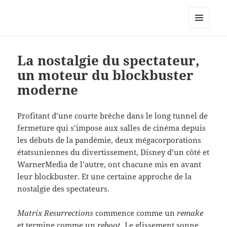
Le site personnel d'Antoine Oury
MENU
ET
WIDGETS
La nostalgie du spectateur,
un moteur du blockbuster
moderne
Profitant d’une courte brèche dans le long tunnel de
fermeture qui s’impose aux salles de cinéma depuis
les débuts de la pandémie, deux mégacorporations
étatsuniennes du divertissement, Disney d’un côté et
WarnerMedia de l’autre, ont chacune mis en avant
leur blockbuster. Et une certaine approche de la
nostalgie des spectateurs.
Matrix Resurrections
commence comme un
remake
et termine comme un
reboot
. Le glissement sonne