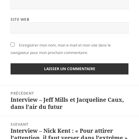
SITE WEB
Enregistrer mon nom, mon e-mail et mon site dans le
navigateur pour mon prochain commentaire.
Navigation
PRÉCÉDENT
de
Interview – Jeff Mills et Jacqueline Caux,
Article
l’article
dans l’air du futur
précédent :
SUIVANT
Interview – Nick Kent : « Pour attirer
Article
l’attention, il faut verser dans l’extrême »
suivant :