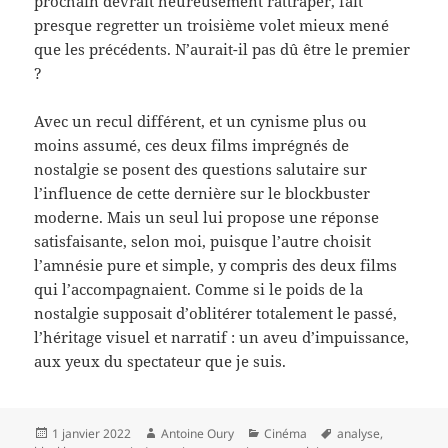
prochain devrait heureusement rattraper, fait
presque regretter un troisième volet mieux mené
que les précédents. N’aurait-il pas dû être le premier
?
Avec un recul différent, et un cynisme plus ou
moins assumé, ces deux films imprégnés de
nostalgie se posent des questions salutaire sur
l’influence de cette dernière sur le blockbuster
moderne. Mais un seul lui propose une réponse
satisfaisante, selon moi, puisque l’autre choisit
l’amnésie pure et simple, y compris des deux films
qui l’accompagnaient. Comme si le poids de la
nostalgie supposait d’oblitérer totalement le passé,
l’héritage visuel et narratif : un aveu d’impuissance,
aux yeux du spectateur que je suis.
Publié
Auteur
Catégories
Mots-
1 janvier 2022
Antoine Oury
Cinéma
analyse
,