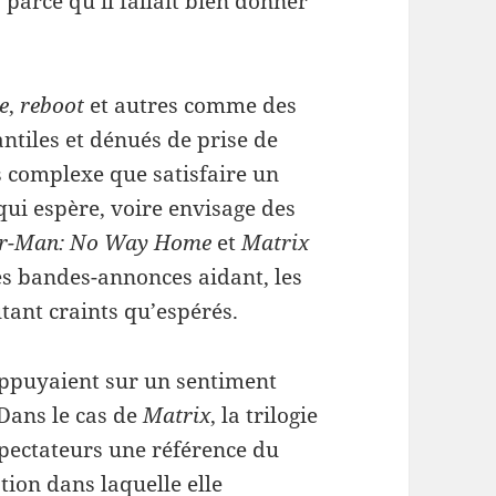
parce qu’il fallait bien donner
e
,
reboot
et autres comme des
ntiles et dénués de prise de
s complexe que satisfaire un
 qui espère, voire envisage des
er-Man: No Way Home
et
Matrix
les bandes-annonces aidant, les
utant craints qu’espérés.
’appuyaient sur un sentiment
Dans le cas de
Matrix
, la trilogie
spectateurs une référence du
ation dans laquelle elle