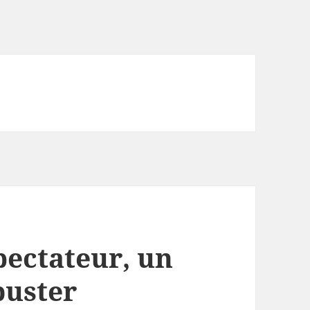
pectateur, un
buster