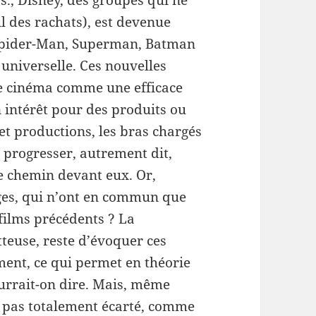
s., Disney, des groupes qui ne
l des rachats), est devenue
 Spider-Man, Superman, Batman
universelle. Ces nouvelles
le cinéma comme une efficace
n intérêt pour des produits ou
 et productions, les bras chargés
r progresser, autrement dit,
le chemin devant eux. Or,
ges, qui n’ont en commun que
 films précédents ? La
tteuse, reste d’évoquer ces
ent, ce qui permet en théorie
ourrait-on dire. Mais, même
st pas totalement écarté, comme