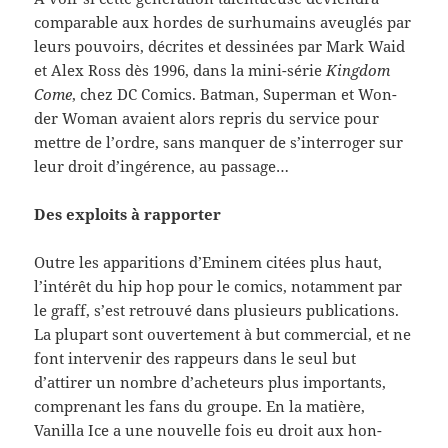
com­pa­ra­ble aux hordes de surhu­mains aveuglés par
leurs pou­voirs, décrites et dess­inées par Mark Waid
et Alex Ross dès 1996, dans la mini-​série
King­dom
Come
, chez DC Comics. Bat­man, Super­man et Won­
der Woman avaient alors repris du ser­vice pour
met­tre de l’ordre, sans man­quer de s’interroger sur
leur droit d’ingérence, au passage…
Des exploits à rapporter
Outre les appari­tions d’Eminem citées plus haut,
l’intérêt du hip hop pour le comics, notam­ment par
le graff, s’est retrouvé dans plusieurs pub­li­ca­tions.
La plu­part sont ouverte­ment à but com­mer­cial, et ne
font inter­venir des rappeurs dans le seul but
d’attirer un nom­bre d’acheteurs plus impor­tants,
com­prenant les fans du groupe. En la matière,
Vanilla Ice a une nou­velle fois eu droit aux hon­