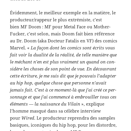
Évidem­ment, le meilleur exem­ple en la matière, le
producteur/​rappeur le plus extrémiste, c’est
bien MF Doom : MF pour Metal Face ou Moth­er­
Fucker, c’est selon, mais Doom fait bien référence
au Dr. Doom (aka Doc­teur Fatalis en VF) des comics
Mar­vel. «
La façon dont les comics sont écrits vous
fait voir la dual­ité de la réal­ité, de telle manière que
le méchant n’en est plus vrai­ment un quand on con­
sid­ère les choses de son point de vue. En décou­vrant
cette écri­t­ure, je me suis dit que je pou­vais l’adapter
au hip hop, quelque chose que per­sonne n’avait
jamais fait. C’est à ce moment-​là que j’ai créé ce per­
son­nage et que j’ai com­mencé à embrouiller tous ces
élé­ments — la nais­sance du Vilain
», explique
l’homme masqué dans sa célèbre inter­view
pour
Wired
. Le pro­duc­teur repren­dra des sam­ples
basiques, iconiques du hip hop, pour les dis­tor­dre,