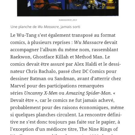
Une planche de
Wu Mas­sacre
, jamais sorti
Le Wu-​Tang s’est égale­ment trans­posé au for­mat
comics, à plusieurs reprises :
Wu Mas­sacre
devait
accom­pa­g­ner l’album du même nom, rassem­blant
Raek­won, Ghost­face Kil­lah et Method Man. Le
comics devait être assuré par Alex Haldi et le dessi­
na­teur Chris Bachalo, passé chez DC Comics pour
dessiner Bat­man ou Sand­man, avant d’atterrir chez
Mar­vel pour des par­tic­i­pa­tions remar­quées
séries
Uncanny X-​Men
ou
Amaz­ing Spider-​Man
. «
Devait être », car le comics ne fut jamais achevé,
prob­a­ble­ment pour des raisons économiques, même
si quelques planches cir­cu­lent. La ren­con­tre défini­
tive ne s’est donc tou­jours pas faite sur le papier, à
l’exception d’un médiocre titre, The Nine Rings of