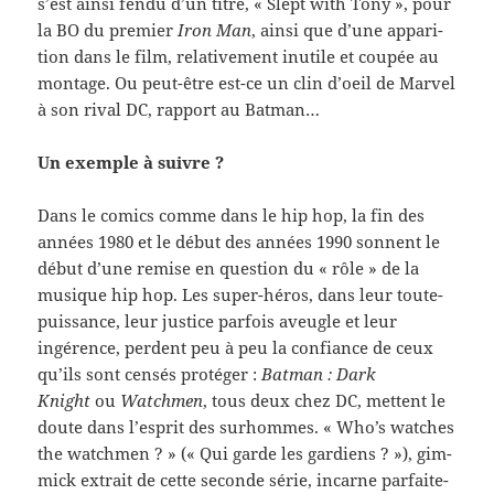
s’est ainsi fendu d’un titre, « Slept with Tony », pour
la BO du pre­mier
Iron Man
, ainsi que d’une appari­
tion dans le film, rel­a­tive­ment inutile et coupée au
mon­tage. Ou peut-​être est-​ce un clin d’oeil de Mar­vel
à son rival DC, rap­port au Batman…
Un exem­ple à suivre ?
Dans le comics comme dans le hip hop, la fin des
années 1980 et le début des années 1990 son­nent le
début d’une remise en ques­tion du « rôle » de la
musique hip hop. Les super-​héros, dans leur toute-​
puissance, leur jus­tice par­fois aveu­gle et leur
ingérence, per­dent peu à peu la con­fi­ance de ceux
qu’ils sont cen­sés pro­téger :
Bat­man : Dark
Knight
ou
Watch­men
, tous deux chez DC, met­tent le
doute dans l’esprit des surhommes. « Who’s watches
the watch­men ? » (« Qui garde les gar­di­ens ? »), gim­
mick extrait de cette sec­onde série, incarne par­faite­