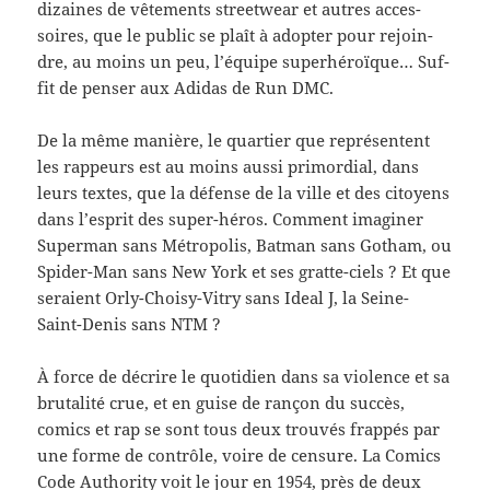
dizaines de vête­ments streetwear et autres acces­
soires, que le pub­lic se plaît à adopter pour rejoin­
dre, au moins un peu, l’équipe super­héroïque… Suf­
fit de penser aux Adi­das de Run DMC.
De la même manière, le quartier que représen­tent
les rappeurs est au moins aussi pri­mor­dial, dans
leurs textes, que la défense de la ville et des citoyens
dans l’esprit des super-​héros. Com­ment imag­iner
Super­man sans Métrop­o­lis, Bat­man sans Gotham, ou
Spider-​Man sans New York et ses gratte-​ciels ? Et que
seraient Orly-​Choisy-​Vitry sans Ideal J, la Seine-​
Saint-​Denis sans NTM ?
À force de décrire le quo­ti­dien dans sa vio­lence et sa
bru­tal­ité crue, et en guise de rançon du suc­cès,
comics et rap se sont tous deux trou­vés frap­pés par
une forme de con­trôle, voire de cen­sure. La Comics
Code Author­ity voit le jour en 1954, près de deux