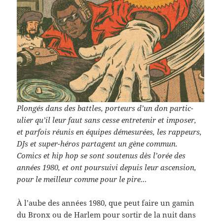
Plongés dans des bat­tles, por­teurs d’un don par­ti­c­
ulier qu’il leur faut sans cesse entretenir et imposer,
et par­fois réu­nis en équipes démesurées, les rappeurs,
DJs et super-​héros parta­gent un gène com­mun.
Comics et hip hop se sont soutenus dès l’orée des
années 1980, et ont pour­suivi depuis leur ascen­sion,
pour le meilleur comme pour le pire…
À l’aube des années 1980, que peut faire un gamin
du Bronx ou de Harlem pour sor­tir de la nuit dans