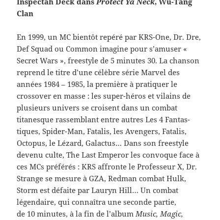
Inspec­tah Deck dans
Pro­tect Ya Neck
, Wu-​Tang
Clan
En 1999, un MC bien­tôt repéré par KRS-​One, Dr. Dre,
Def Squad ou Com­mon imag­ine pour s’amuser «
Secret Wars », freestyle de 5 min­utes 30. La chan­son
reprend le titre d’une célèbre série Mar­vel des
années 1984 – 1985, la pre­mière à pra­ti­quer le
crossover en masse : les super-​héros et vilains de
plusieurs univers se croisent dans un com­bat
titanesque rassem­blant entre autres Les 4 Fan­tas­
tiques, Spider-​Man, Fatalis, les Avengers, Fatalis,
Octo­pus, le Lézard, Galac­tus… Dans son freestyle
devenu culte, The Last Emperor les con­voque face à
ces MCs préférés : KRS affronte le Pro­fesseur X, Dr.
Strange se mesure à GZA, Red­man com­bat Hulk,
Storm est défaite par Lau­ryn Hill… Un com­bat
légendaire, qui con­naî­tra une sec­onde par­tie,
de 10 min­utes, à la fin de l’album
Music, Magic,