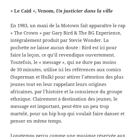
« Le Caïd », Venom,
Un jus­ticier dans la ville
En 1983, un maxi de la Motown fait appa­raître le rap
« The Crown » par Gary Bird & The BG Expe­ri­ence,
inté­grale­ment pro­duit par Ste­vie Won­der. La
pochette ne laisse aucun doute : Bird est ici pour
faire la leçon, ce qu’il revendique ouverte­ment.
Toute­fois, le « mes­sage », qui ne dure pas moins
de 10 min­utes, utilise ici les références aux comics
(Super­man et Hulk) pour attirer l’attention des plus
jeunes tout en leur rap­pelant leurs orig­ines
africaines, par l’histoire et la con­science du groupe
eth­nique. Claire­ment à des­ti­na­tion des jeunes, le
mes­sage est impor­tant, peut-​être un peu trop
martelé, pour un hip hop qui voulait faire danser et
penser en même temps.
Longtemps perçu comme une musique réservée aux