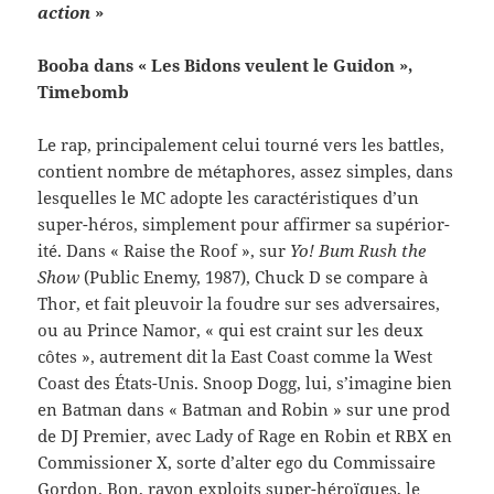
ac­tion
»
Booba dans « Les Bidons veu­lent le Guidon »,
Timebomb
Le rap, prin­ci­pale­ment celui tourné vers les bat­tles,
con­tient nom­bre de métaphores, assez sim­ples, dans
lesquelles le MC adopte les car­ac­téris­tiques d’un
super-​héros, sim­ple­ment pour affirmer sa supéri­or­
ité. Dans « Raise the Roof », sur
Yo! Bum Rush the
Show
(Pub­lic Enemy, 1987), Chuck D se com­pare à
Thor, et fait pleu­voir la foudre sur ses adver­saires,
ou au Prince Namor, « qui est craint sur les deux
côtes », autrement dit la East Coast comme la West
Coast des États-​Unis. Snoop Dogg, lui, s’imagine bien
en Bat­man dans « Bat­man and Robin » sur une prod
de DJ Pre­mier, avec Lady of Rage en Robin et RBX en
Com­mis­sioner X, sorte d’alter ego du Com­mis­saire
Gor­don. Bon, rayon exploits super-​héroïques, le