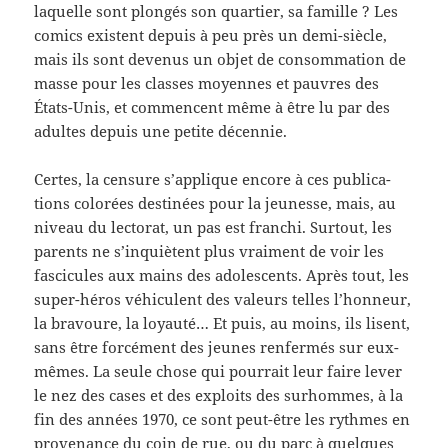
laque­lle sont plongés son quartier, sa famille ? Les
comics exis­tent depuis à peu près un demi-​siècle,
mais ils sont devenus un objet de con­som­ma­tion de
masse pour les classes moyennes et pau­vres des
États-​Unis, et com­men­cent même à être lu par des
adultes depuis une petite décennie.
Certes, la cen­sure s’applique encore à ces pub­li­ca­
tions col­orées des­tinées pour la jeunesse, mais, au
niveau du lec­torat, un pas est franchi. Surtout, les
par­ents ne s’inquiètent plus vrai­ment de voir les
fas­ci­cules aux mains des ado­les­cents. Après tout, les
super-​héros véhicu­lent des valeurs telles l’honneur,
la bravoure, la loy­auté… Et puis, au moins, ils lisent,
sans être for­cé­ment des jeunes ren­fer­més sur eux-​
mêmes. La seule chose qui pour­rait leur faire lever
le nez des cases et des exploits des surhommes, à la
fin des années 1970, ce sont peut-​être les rythmes en
prove­nance du coin de rue, ou du parc à quelques