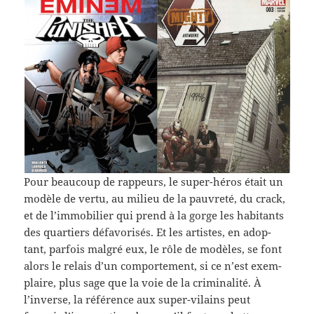
Pour beau­coup de rappeurs, le super-​héros était un
mod­èle de vertu, au milieu de la pau­vreté, du crack,
et de l’immobilier qui prend à la gorge les habi­tants
des quartiers défa­vorisés. Et les artistes, en adop­
tant, par­fois mal­gré eux, le rôle de mod­èles, se font
alors le relais d’un com­porte­ment, si ce n’est exem­
plaire, plus sage que la voie de la crim­i­nal­ité. À
l’inverse, la référence aux super-​vilains peut