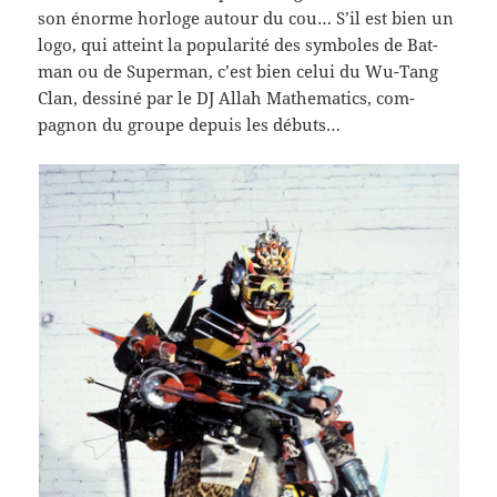
son énorme hor­loge autour du cou… S’il est bien un
logo, qui atteint la pop­u­lar­ité des sym­boles de Bat­
man ou de Super­man, c’est bien celui du Wu-​Tang
Clan, dess­iné par le DJ Allah Math­e­mat­ics, com­
pagnon du groupe depuis les débuts…