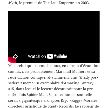
Myth
, le pre­mier de The Last Emperor, en 2003.
Mais celui qui les couche tous, en ter­mes d’érudition
comics, c’est prob­a­ble­ment Mar­shall Math­ers et sa
rude dic­tion comique, aka Eminem. Slim Shady pos­
séderait même un exem­plaire d’Amazing Fan­tasy
#15, dans lequel le lecteur décou­vrait pour la pre­
mière fois Spider-​Man. Sa col­lec­tion per­son­nelle
serait « gigan­tesque »,
d’après Rigo «Riggs» Morales,
directeur artis­tique de Shady Records
. Le rappeur de