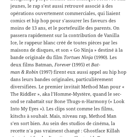
jeunes, le rap s’est aussi retrouvé asso­cié à des
opéra­tions ouverte­ment com­mer­ciales, qui liaient
comics et hip hop pour s’assurer les faveurs des
moins de 13 ans, et le porte­feuille des par­ents. On
passera rapi­de­ment sur la con­tri­bu­tion de Vanilla
Ice, le rappeur blanc créé de toutes pièces par les
maisons de dis­ques, et son « Go Ninja » des­tiné à la
bande orig­i­nale du film
Tortues Ninja
(1990). Les
deux films Bat­man,
For­ever
(1995) et
Bat­
man & Robin
(1997) firent eux aussi appel au hip hop
dans leurs ban­des orig­i­nales, par­ti­c­ulière­ment
diver­si­fiées. Le pre­mier invi­tait Method Man pour «
The Rid­dler », aka l’Homme-Mystère, quand le sec­
ond se rabat­tait sur Bone Thugs-​n-​Harmony (« Look
Into My Eyes »). Les clips sont comme les films,
kitschs à souhait. Mais, niveau rap, Method Man
s’en sort bien. Au sein des stu­dios de cinéma, la
recette n’a pas vrai­ment changé : Ghost­face Kil­lah