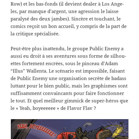
Row) et les bas-​fonds (il devient dealer à Los Ange­
les, par manque d’argent, une agres­sion le laisse
paralysé des deux jambes). Sincère et touchant, le
comics reçoit un bon accueil, y com­pris de la part de
la cri­tique spécialisée.
Peut-​être plus inat­tendu, le groupe Pub­lic Enemy a
aussi eu droit à ses aven­tures sous forme de sil­hou­
ettes forte­ment encrées, sous le pinceau d’Adam
“Illus” Wal­lenta. Le scé­nario est impos­si­ble, faisant
de Pub­lic Enemy une organ­i­sa­tion secrète de badass
lut­tant pour le bien pub­lic, mais les graphismes sont
suff­isam­ment con­va­in­cants pour faire fonc­tion­ner
le tout. Et quel meilleur gim­mick de super-​héros que
le « Yeah, boy­eeeeee » de Fla­vor Flav ?