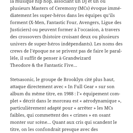
la musique hip hop, asso­ciant un DJ et un ou
plusieurs Mas­ters of Cer­e­mony (MCs) évoque immé­
di­ate­ment les super-​héros dans les équipes qu’ils
for­ment (X-​Men, Fan­tas­tic Four, Avengers, Ligue des
Jus­ticiers) ou peu­vent for­mer à l’occasion, à tra­vers
des crossovers (his­toire croisant deux ou plusieurs
univers de super-​héros indépen­dants). Les noms des
crews de l’époque ne se privent pas de faire le par­al­
lèle, il suf­fit de penser à Grand­wiz­ard
Theodore & the Fan­tas­tic Five…
Stet­sasonic, le groupe de Brook­lyn cité plus haut,
attaque directe­ment avec « In Full Gear » sur son
album du même titre, en 1988 : l’« équipement com­
plet » décrit dans le morceau est « aéro­dy­namique »,
par­ti­c­ulière­ment adapté pour « arrêter » les MCs
faibles, qui com­met­tent des « crimes » en osant
mon­ter sur scène… Quant aux cris qui scan­dent le
titre, on les con­fondrait presque avec des