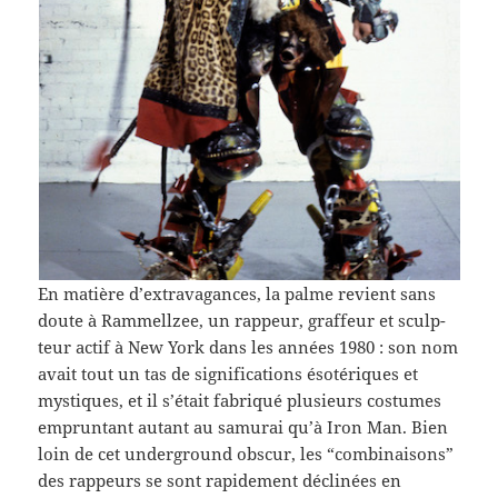
En matière d’extravagances, la palme revient sans
doute à Ram­mel­lzee, un rappeur, graf­feur et sculp­
teur actif à New York dans les années 1980 : son nom
avait tout un tas de sig­ni­fi­ca­tions ésotériques et
mys­tiques, et il s’était fab­riqué plusieurs cos­tumes
emprun­tant autant au samu­rai qu’à Iron Man. Bien
loin de cet under­ground obscur, les “com­bi­naisons”
des rappeurs se sont rapi­de­ment déclinées en