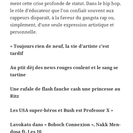
ment cette crise pro­fonde de statut. Dans le hip hop,
le rôle d’éducateur que l’on con­fi­ait sou­vent aux
rappeurs dis­paraît, à la faveur du gangsta rap ou,
sim­ple­ment, d’une seule expres­sion artis­tique et
personnelle.
« Tou­jours rien de neuf, la vie d’artiste c’est
tardif
Au ptit dèj des news rouges coulent et le sang se
tartine
Une rafale de flash fauche cash une princesse au
Ritz
Les USA super-​héros et Bush est Pro­fes­sor X »
Lavokato dans « Boboch Con­nex­ion », Nakk Men­
dosa ft. Les 10