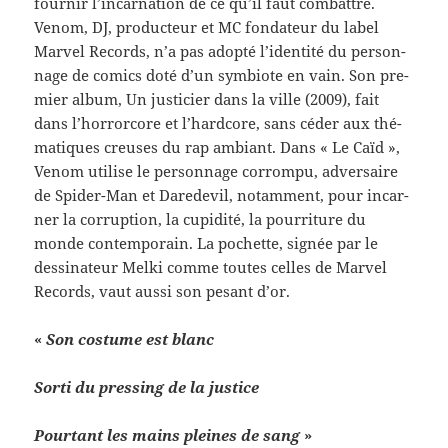
fournir l’incarnation de ce qu’il faut com­bat­tre.
Venom, DJ, pro­duc­teur et MC fon­da­teur du label
Mar­vel Records, n’a pas adopté l’identité du per­son­
nage de comics doté d’un sym­biote en vain. Son pre­
mier album, Un jus­ticier dans la ville (2009), fait
dans l’horrorcore et l’hardcore, sans céder aux thé­
ma­tiques creuses du rap ambiant. Dans « Le Caïd »,
Venom utilise le per­son­nage cor­rompu, adver­saire
de Spider-​Man et Dare­devil, notam­ment, pour incar­
ner la cor­rup­tion, la cupid­ité, la pour­ri­t­ure du
monde con­tem­po­rain. La pochette, signée par le
dessi­na­teur Melki comme toutes celles de Mar­vel
Records, vaut aussi son pesant d’or.
«
Son cos­tume est blanc
Sorti du press­ing de la justice
Pour­tant les mains pleines de sang
»