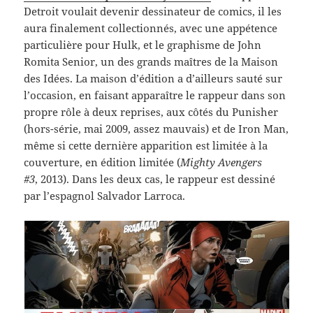
Detroit voulait devenir dessi­na­teur de comics, il les
aura finale­ment col­lec­tion­nés, avec une appé­tence
par­ti­c­ulière pour Hulk, et le graphisme de John
Romita Senior, un des grands maîtres de la Mai­son
des Idées. La mai­son d’édition a d’ailleurs sauté sur
l’occasion, en faisant appa­raître le rappeur dans son
pro­pre rôle à deux reprises, aux côtés du Pun­isher
(hors-​série, mai 2009, assez mau­vais) et de Iron Man,
même si cette dernière appari­tion est lim­itée à la
cou­ver­ture, en édi­tion lim­itée (
Mighty Avengers
#3
, 2013). Dans les deux cas, le rappeur est dess­iné
par l’espagnol Sal­vador Larroca.