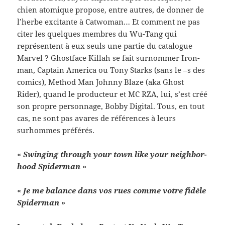
chien atom­ique pro­pose, entre autres, de don­ner de
l’herbe exci­tante à Cat­woman… Et com­ment ne pas
citer les quelques mem­bres du Wu-​Tang qui
représen­tent à eux seuls une par­tie du cat­a­logue
Mar­vel ? Ghost­face Kil­lah se fait surnom­mer Iron­
man, Cap­tain Amer­ica ou Tony Starks (sans le –s des
comics), Method Man Johnny Blaze (aka Ghost
Rider), quand le pro­duc­teur et MC RZA, lui, s’est créé
son pro­pre per­son­nage, Bobby Dig­i­tal. Tous, en tout
cas, ne sont pas avares de références à leurs
surhommes préférés.
«
Swing­ing through your town like your neigh­bor­
hood Spi­der­man
»
«
Je me bal­ance dans vos rues comme votre fidèle
Spi­der­man
»