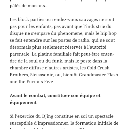
pâtés de maisons…
Les block par­ties ou rendez-​vous sauvages ne sont
pas pour les enfants, pas avant que l’industrie du
disque ne s’empare du phénomène, mais le hip hop
se fait enten­dre sur les postes de radio, qui ne sont
désor­mais plus seule­ment réservés à l’autorité
parentale. La pla­tine famil­iale fait peut-​être enten­
dre de la soul ou du funk, mais le poste dans la
cham­bre dif­fuse d’autres artistes, les Cold Crush
Broth­ers, Stet­sasonic, ou, bien­tôt Grand­mas­ter Flash
and the Furi­ous Five…
Avant le com­bat, con­stituer son équipe et
équipement
Si l’exercice du DJing con­stitue en soi un spec­ta­cle
sus­cep­ti­ble d’impressionner, la for­ma­tion ini­tiale de