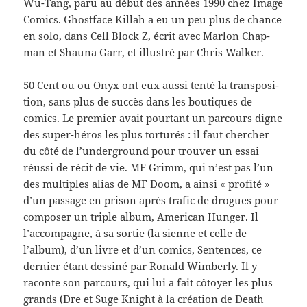
Wu-​Tang, paru au début des années 1990 chez Image
Comics. Ghost­face Kil­lah a eu un peu plus de chance
en solo, dans Cell Block Z, écrit avec Mar­lon Chap­
man et Shauna Garr, et illus­tré par Chris Walker.
50 Cent ou ou Onyx ont eux aussi tenté la trans­po­si­
tion, sans plus de suc­cès dans les bou­tiques de
comics. Le pre­mier avait pour­tant un par­cours digne
des super-​héros les plus tor­turés : il faut chercher
du côté de l’underground pour trou­ver un essai
réussi de récit de vie. MF Grimm, qui n’est pas l’un
des mul­ti­ples alias de MF Doom, a ainsi « prof­ité »
d’un pas­sage en prison après trafic de drogues pour
com­poser un triple album, Amer­i­can Hunger. Il
l’accompagne, à sa sor­tie (la sienne et celle de
l’album), d’un livre et d’un comics, Sen­tences, ce
dernier étant dess­iné par Ronald Wim­berly. Il y
raconte son par­cours, qui lui a fait côtoyer les plus
grands (Dre et Suge Knight à la créa­tion de Death