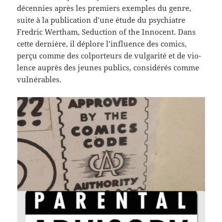
décen­nies après les pre­miers exem­ples du genre,
suite à la pub­li­ca­tion d’une étude du psy­chi­a­tre
Fredric Wertham, Seduc­tion of the Inno­cent. Dans
cette dernière, il déplore l’influence des comics,
perçu comme des col­por­teurs de vul­gar­ité et de vio­
lence auprès des jeunes publics, con­sid­érés comme
vulnérables.