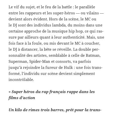
Le vif du sujet, et le feu de la bat­tle : le par­al­lèle
entre les rappeurs et les super-​héros — ou vilains —
devient alors évi­dent. Hors de la scène, le MC ou
le DJ sont des indi­vidus lambda, du moins dans une
cer­taine approche de la musique hip hop, ce qui ras­
sure par ailleurs quant à leur authen­tic­ité. Mais, une
fois face à la foule, ou mis devant le MC à coucher,
le DJ à dis­tancer, la bête se réveille. La dou­ble per­
son­nal­ité des artistes, sem­blable à celle de Bat­man,
Super­man, Spider-​Man et con­sorts, va par­fois
jusqu’à rejoin­dre la fureur de Hulk : une fois trans­
formé, l’individu sur scène devient sim­ple­ment
incontrôlable.
«
Super héros du rap français rappe dans les
films d’action
Un kilo de rimes trois bar­res, prêt pour la trans­