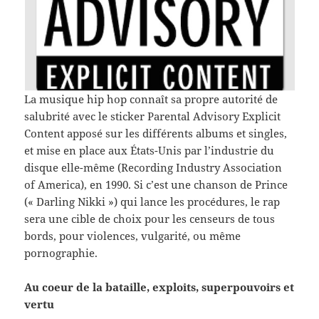
La musique hip hop con­naît sa pro­pre autorité de
salubrité avec le sticker Parental Advi­sory Explicit
Con­tent apposé sur les dif­férents albums et sin­gles,
et mise en place aux États-​Unis par l’industrie du
disque elle-​même (Record­ing Indus­try Asso­ci­a­tion
of Amer­ica), en 1990. Si c’est une chan­son de Prince
(« Dar­ling Nikki ») qui lance les procé­dures, le rap
sera une cible de choix pour les censeurs de tous
bords, pour vio­lences, vul­gar­ité, ou même
pornographie.
Au coeur de la bataille, exploits, super­pou­voirs et
vertu