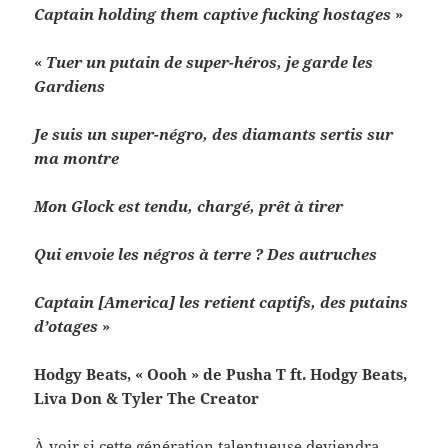
Cap­tain hold­ing them cap­tive fuck­ing hostages
»
«
Tuer un putain de super-​héros, je garde les
Gardiens
Je suis un super-​négro, des dia­mants ser­tis sur
ma montre
Mon Glock est tendu, chargé, prêt à tirer
Qui envoie les négros à terre ? Des autruches
Cap­tain [Amer­ica] les retient cap­tifs, des putains
d’otages
»
Hodgy Beats, « Oooh » de Pusha T ft. Hodgy Beats,
Liva Don & Tyler The Creator
À voir si cette généra­tion tal­entueuse devien­dra