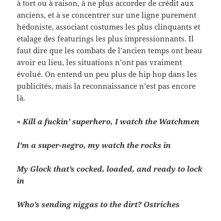
à tort ou à rai­son, à ne plus accorder de crédit aux
anciens, et à se con­cen­trer sur une ligne pure­ment
hédon­iste, asso­ciant cos­tumes les plus clin­quants et
éta­lage des fea­tur­ings les plus impres­sion­nants. Il
faut dire que les com­bats de l’ancien temps ont beau
avoir eu lieu, les sit­u­a­tions n’ont pas vrai­ment
évolué. On entend un peu plus de hip hop dans les
pub­lic­ités, mais la recon­nais­sance n’est pas encore
là.
«
Kill a fuckin’ super­hero, I watch the Watchmen
I’m a super-​negro, my watch the rocks in
My Glock that’s cocked, loaded, and ready to lock
in
Who’s send­ing nig­gas to the dirt? Ostriches