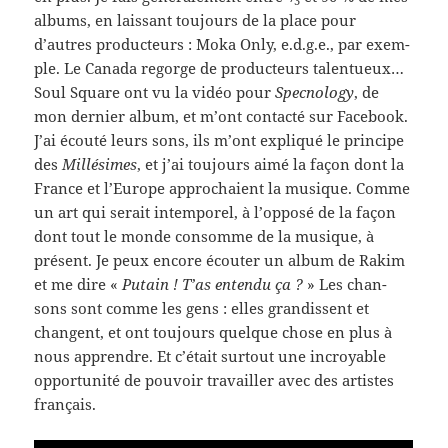
3
albums, en lais­sant tou­jours de la place pour
d’autres pro­duc­teurs : Moka Only, e.d.g.e., par exem­
ple. Le Canada regorge de pro­duc­teurs tal­entueux…
Soul Square ont vu la vidéo pour
Spec­nol­ogy
, de
mon dernier album, et m’ont con­tacté sur Face­book.
J’ai écouté leurs sons, ils m’ont expliqué le principe
des
Mil­lésimes
, et j’ai tou­jours aimé la façon dont la
France et l’Europe approchaient la musique. Comme
un art qui serait intem­porel, à l’opposé de la façon
dont tout le monde con­somme de la musique, à
présent. Je peux encore écouter un album de Rakim
et me dire «
Putain ! T’as entendu ça ?
» Les chan­
sons sont comme les gens : elles gran­dis­sent et
changent, et ont tou­jours quelque chose en plus à
nous appren­dre. Et c’était surtout une incroy­able
oppor­tu­nité de pou­voir tra­vailler avec des artistes
français.