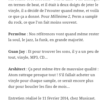
en ter­mes de beat, et il était à deux doigts de jeter le
vinyle, il a décidé de l’écouter quand même, et voilà
ce que ça a donné. Pour
Mil­lésime 2
, Perm a sam­plé
du rock, ce que l’on fait moins souvent.
Per­mOne
: Nos références vont quand même rester
la soul, le jazz, la funk, en grande majorité.
Guan Jay
: Et pour trou­ver les sons, il y a un peu de
tout, vinyle, MP3, CD…
Arshi­tect
: Ça peut même être de mau­vaise qual­ité :
Atom rat­trape presque tout ! S’il fal­lait acheter un
vinyle pour chaque sam­ple, ce serait encore plus
dur pour boucler les fins de mois…
Entre­tien réal­isé le 11 février 2014, chez Musicast.