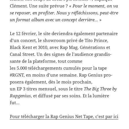
Clé­ment. Une suite prévue ? «
Pour le moment, on va
se reposer, en prof­iter. Nous y réfléchissons, peut-​être
un for­mat album avec un con­cept der­rière…
»
Le 12 février, le site devien­dra égale­ment parte­naire
d’un con­cert, le show­room privé de Tito Prince,
Black Kent et 3010, avec Rap Mag, Généra­tions et
Canal Street. Un des signes de l’audience gran­dis­
sante de la plate­forme, tout comme
les 5.000 télécharge­ments cumulés pour la tape
#RGNT, en moins d’une semaine. Rap Genius pro­
posera égale­ment, dès le mois prochain,
un EP 3 titres men­suel, sous le titre
The Big Three by
Rap­ge­nius
, et dif­fusé par ses soins. Et la lumière
fut…
Pour télécharger la Rap Genius Net Tape, c’est par ici