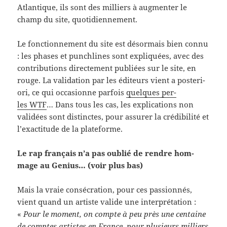
Atlantique, ils sont des mil­liers à aug­menter le
champ du site, quotidiennement.
Le fonc­tion­nement du site est désor­mais bien connu
: les phases et punch­lines sont expliquées, avec des
con­tri­bu­tions directe­ment pub­liées sur le site, en
rouge. La val­i­da­tion par les édi­teurs vient a pos­te­ri­
ori, ce qui occa­sionne par­fois
quelques per­
les WTF
… Dans tous les cas, les expli­ca­tions non
validées sont dis­tinctes, pour assurer la crédi­bil­ité et
l’exactitude de la plateforme.
Le rap français n’a pas oublié de ren­dre hom­
mage au Genius… (voir plus bas)
Mais la vraie con­sécra­tion, pour ces pas­sion­nés,
vient quand un artiste valide une inter­pré­ta­tion :
«
Pour le moment, on compte à peu près une cen­taine
de comptes artistes en France, pour plusieurs mil­liers