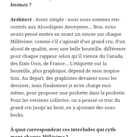
lésimes
?
Arshi­tect
: Assez sim­ple : nous nous sommes ren­
con­trés aux Alcooliques Anonymes… Non, nous
avons pensé met­tre en avant un emcee sur chaque
Mil­lésime, comme s’il s’agissait d’un grand cru, d’un
alcool de qual­ité, avec une belle bouteille, dif­férente
pour chaque rappeur selon qu’il vienne du Canada,
des États-​Unis, de France… L’étiquette sur la
bouteille, plus graphique, dépend de mon inspi­ra­
tion. Au départ, des graphistes devaient nous les
dessiner, mais finale­ment je m’en charge moi-​
même, pour pro­poser une pochette dans la pochette.
Pour les ver­sions col­lec­tor, on a poussé ce truc du
grand cru jusqu’au bout, en y ajoutant des sous-​
bocks.
À quoi cor­re­spon­dent ces inter­ludes qui ryth­
ment chaque
Mil­lésime
?