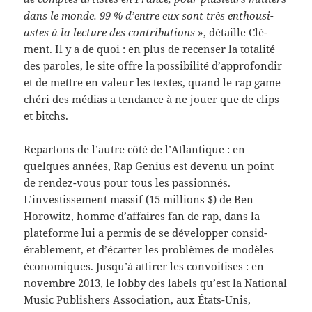
dans le monde. 99 % d’entre eux sont très ent­hou­si­
astes à la lec­ture des con­tri­bu­tions
», détaille Clé­
ment. Il y a de quoi : en plus de recenser la total­ité
des paroles, le site offre la pos­si­bil­ité d’approfondir
et de met­tre en valeur les textes, quand le rap game
chéri des médias a ten­dance à ne jouer que de clips
et bitchs.
Repar­tons de l’autre côté de l’Atlantique : en
quelques années, Rap Genius est devenu un point
de rendez-​vous pour tous les pas­sion­nés.
L’investissement mas­sif (15 mil­lions $) de Ben
Horowitz, homme d’affaires fan de rap, dans la
plate­forme lui a per­mis de se dévelop­per con­sid­
érable­ment, et d’écarter les prob­lèmes de mod­èles
économiques. Jusqu’à attirer les con­voitises : en
novem­bre 2013, le lobby des labels qu’est la National
Music Pub­lish­ers Asso­ci­a­tion, aux États-​Unis,