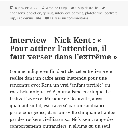
Publié
Auteur
Catégories
Mots-
4 janvier 2022
Antoine Oury
Coup d'Oreille
le
clés
chansons
,
entretien
,
genius
,
interview
,
paroles
,
plateforme
,
portrait
,
sur Rap Genius : que la l
rap
,
rap genius
,
site
Laisser un commentaire
Interview – Nick Kent : «
Pour attirer l’attention, il
faut verser dans l’extrême »
Comme indiqué en fin d’article, cet entretien a été
réalisé dans un cadre assez inattendu pour une
rencontre avec Kent, un vrai “enfant terrible” du
rock britannique, côté journalisme et critique. Le
festival Livres et Musique de Deauville, aussi
qualitatif soit-il, est traversé par une ambiance
petite-bourgeoise, dans une ville clinquante hantée
par des rockers vieillissants… Nick Kent, rangé des
comportements outranciers, n’alluma qu’un seul