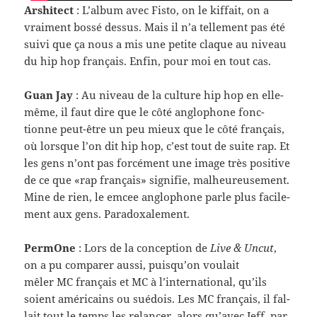
Arshi­tect
: L’album avec Fisto, on le kif­fait, on a
vrai­ment bossé dessus. Mais il n’a telle­ment pas été
suivi que ça nous a mis une petite claque au niveau
du hip hop français. Enfin, pour moi en tout cas.
Guan Jay
: Au niveau de la cul­ture hip hop en elle-​
même, il faut dire que le côté anglo­phone fonc­
tionne peut-​être un peu mieux que le côté français,
où lorsque l’on dit hip hop, c’est tout de suite rap. Et
les gens n’ont pas for­cé­ment une image très pos­i­tive
de ce que «rap français» sig­ni­fie, mal­heureuse­ment.
Mine de rien, le emcee anglo­phone parle plus facile­
ment aux gens. Paradoxalement.
Per­mOne
: Lors de la con­cep­tion de
Live & Uncut
,
on a pu com­parer aussi, puisqu’on voulait
mêler MC français et MC à l’international, qu’ils
soient améri­cains ou sué­dois. Les MC français, il fal­
lait tout le temps les relancer, alors qu’avec Jeff, par