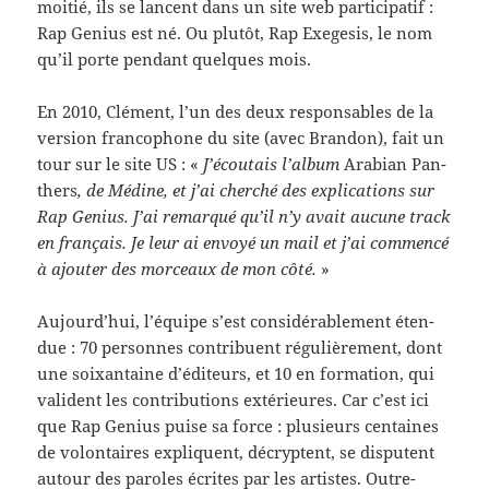
moitié, ils se lan­cent dans un site web par­tic­i­patif :
Rap Genius est né. Ou plutôt, Rap Exe­ge­sis, le nom
qu’il porte pen­dant quelques mois.
En 2010, Clé­ment, l’un des deux respon­s­ables de la
ver­sion fran­coph­one du site (avec Bran­don), fait un
tour sur le site US : «
J’écoutais l’album
Ara­bian Pan­
thers
, de Médine, et j’ai cher­ché des expli­ca­tions sur
Rap Genius. J’ai remar­qué qu’il n’y avait aucune track
en français. Je leur ai envoyé un mail et j’ai com­mencé
à ajouter des morceaux de mon côté.
»
Aujourd’hui, l’équipe s’est con­sid­érable­ment éten­
due : 70 per­son­nes con­tribuent régulière­ment, dont
une soix­an­taine d’éditeurs, et 10 en for­ma­tion, qui
vali­dent les con­tri­bu­tions extérieures. Car c’est ici
que Rap Genius puise sa force : plusieurs cen­taines
de volon­taires expliquent, décryptent, se dis­putent
autour des paroles écrites par les artistes. Outre-​