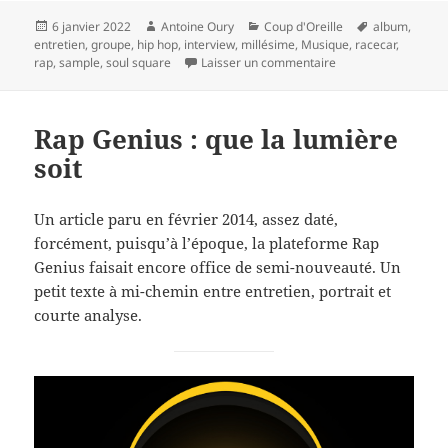
Publié
Auteur
Catégories
Mots-
6 janvier 2022
Antoine Oury
Coup d'Oreille
album
,
le
clés
entretien
,
groupe
,
hip hop
,
interview
,
millésime
,
Musique
,
racecar
,
sur Interview – Soul
rap
,
sample
,
soul square
Laisser un commentaire
Rap Genius : que la lumière
soit
Un article paru en février 2014, assez daté,
forcément, puisqu’à l’époque, la plateforme Rap
Genius faisait encore office de semi-nouveauté. Un
petit texte à mi-chemin entre entretien, portrait et
courte analyse.