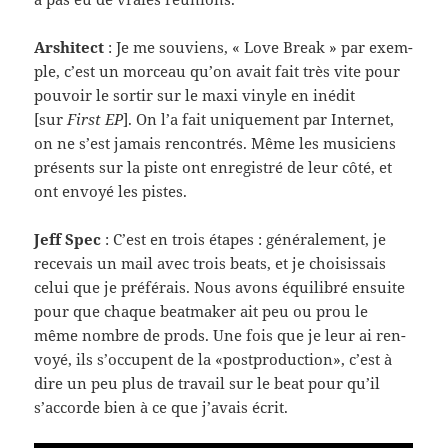
Arshi­tect
: Je me sou­viens, « Love Break » par exem­
ple, c’est un morceau qu’on avait fait très vite pour
pou­voir le sor­tir sur le maxi vinyle en inédit
[sur
First EP
]. On l’a fait unique­ment par Inter­net,
on ne s’est jamais ren­con­trés. Même les musi­ciens
présents sur la piste ont enreg­istré de leur côté, et
ont envoyé les pistes.
Jeff Spec
: C’est en trois étapes : générale­ment, je
rece­vais un mail avec trois beats, et je choi­sis­sais
celui que je préférais. Nous avons équili­bré ensuite
pour que chaque beat­maker ait peu ou prou le
même nom­bre de prods. Une fois que je leur ai ren­
voyé, ils s’occupent de la «post­pro­duc­tion», c’est à
dire un peu plus de tra­vail sur le beat pour qu’il
s’accorde bien à ce que j’avais écrit.