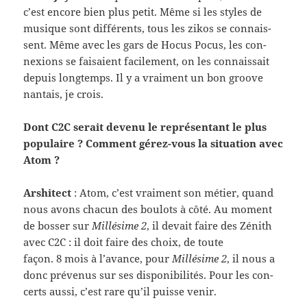
c’est encore bien plus petit. Même si les styles de
musique sont dif­férents, tous les zikos se con­nais­
sent. Même avec les gars de Hocus Pocus, les con­
nex­ions se fai­saient facile­ment, on les con­nais­sait
depuis longtemps. Il y a vrai­ment un bon groove
nan­tais, je crois.
Dont C2C serait devenu le représen­tant le plus
pop­u­laire ? Com­ment gérez-​vous la sit­u­a­tion avec
Atom ?
Arshi­tect
: Atom, c’est vrai­ment son métier, quand
nous avons cha­cun des boulots à côté. Au moment
de bosser sur
Mil­lésime 2
, il devait faire des Zénith
avec C2C : il doit faire des choix, de toute
façon. 8 mois à l’avance, pour
Mil­lésime 2
, il nous a
donc prévenus sur ses disponi­bil­ités. Pour les con­
certs aussi, c’est rare qu’il puisse venir.