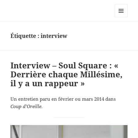
Le site personnel d'Antoine Oury
MENU
ET
WIDGETS
Étiquette :
interview
Interview – Soul Square : «
Derrière chaque Millésime,
il y a un rappeur »
Un entretien paru en février ou mars 2014 dans
Coup d’Oreille
.