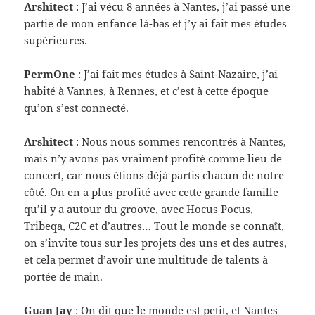
Arshi­tect
: J’ai vécu 8 années à Nantes, j’ai passé une
par­tie de mon enfance là-​bas et j’y ai fait mes études
supérieures.
Per­mOne
: J’ai fait mes études à Saint-​Nazaire, j’ai
habité à Vannes, à Rennes, et c’est à cette époque
qu’on s’est connecté.
Arshi­tect
: Nous nous sommes ren­con­trés à Nantes,
mais n’y avons pas vrai­ment prof­ité comme lieu de
con­cert, car nous étions déjà par­tis cha­cun de notre
côté. On en a plus prof­ité avec cette grande famille
qu’il y a autour du groove, avec Hocus Pocus,
Tribeqa, C2C et d’autres… Tout le monde se con­naît,
on s’invite tous sur les pro­jets des uns et des autres,
et cela per­met d’avoir une mul­ti­tude de tal­ents à
portée de main.
Guan Jay
: On dit que le monde est petit, et Nantes