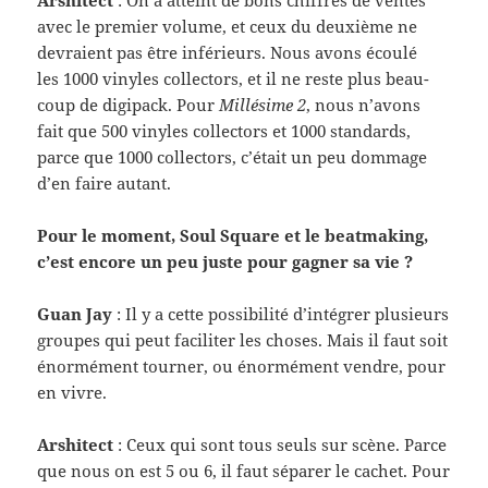
Arshi­tect
: On a atteint de bons chiffres de ventes
avec le pre­mier vol­ume, et ceux du deux­ième ne
devraient pas être inférieurs. Nous avons écoulé
les 1000 vinyles col­lec­tors, et il ne reste plus beau­
coup de digi­pack. Pour
Mil­lésime 2
, nous n’avons
fait que 500 vinyles col­lec­tors et 1000 stan­dards,
parce que 1000 col­lec­tors, c’était un peu dom­mage
d’en faire autant.
Pour le moment, Soul Square et le beat­mak­ing,
c’est encore un peu juste pour gag­ner sa vie ?
Guan Jay
: Il y a cette pos­si­bil­ité d’intégrer plusieurs
groupes qui peut faciliter les choses. Mais il faut soit
énor­mé­ment tourner, ou énor­mé­ment ven­dre, pour
en vivre.
Arshi­tect
: Ceux qui sont tous seuls sur scène. Parce
que nous on est 5 ou 6, il faut séparer le cachet. Pour