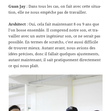
Guan Jay
: Dans tous les cas, on fait avec cette sit­u­a­
tion, elle ne nous empêche pas de travailler.
Arshi­tect
: Oui, cela fait main­tenant 8 ou 9 ans que
l’on bosse ensem­ble. Il com­prend notre son, et tra­
vailler avec un autre ingénieur son, ce ne serait pas
pos­si­ble. En ter­mes de scratchs, c’est aussi dif­fi­cile
de trou­ver mieux. Autant avant, nous avions des
idées pré­cises, donc il fal­lait quelques ajuste­ments,
autant main­tenant, il sait pra­tique­ment directe­ment
ce qui nous plaît.