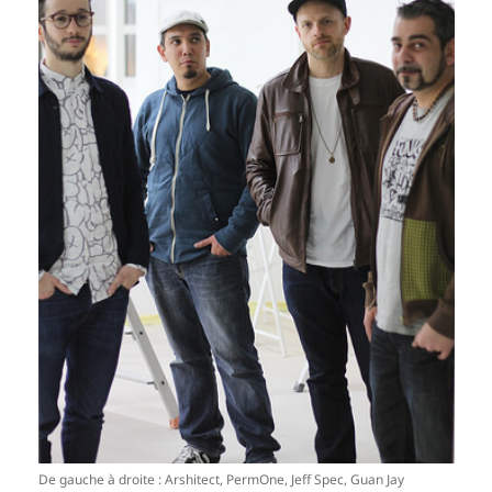
De gauche à droite : Arshi­tect, Per­mOne, Jeff Spec, Guan Jay