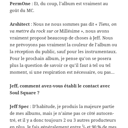
Per­mOne
: Et, du coup, l’album est vrai­ment au
goût du MC.
Arshi­tect
: Nous ne nous sommes pas dit «
Tiens, on
va met­tre du rock sur ce
Mil­lésime », nous avons
vrai­ment pro­posé beau­coup de choses à Jeff. Nous
ne prévoyons pas vrai­ment la couleur de l’album ou
la récep­tion du pub­lic, sauf pour les instru­men­taux.
Pour le prochain album, je pense qu’on se posera
plus la ques­tion de savoir ce qu’il faut à tel ou tel
moment, si une res­pi­ra­tion est néces­saire, ou pas…
Jeff, com­ment avez-​vous établi le con­tact avec
Soul Square ?
Jeff Spec
: D’habitude, je pro­duis la majeure par­tie
de mes albums, mais je n’aime pas ce côté auto­cen­
tré, et il y a donc tou­jours 2 ou 3 autres pro­duc­teurs
1
en plus. Je fais générale­ment entre
⁄
et 90 % de mes