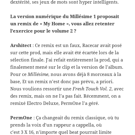
dex­térité, ses jeux de mots sont hyper intelligents.
La ver­sion numérique du Mil­lésime 1 pro­po­sait
un remix de « My Home », vous allez reten­ter
l’exercice pour le vol­ume 2 ?
Arshi­tect
: Ce remix est un faux, Race­car avait posé
sur cette prod, mais elle avait été écartée lors de la
sélec­tion finale. J’ai refait entière­ment la prod, qui a
finale­ment mené sur le clip et la ver­sion de l’album.
Pour ce
Mil­lésime
, nous avons déjà 8 morceaux à la
base, Et un remix n’est donc pas prévu, a pri­ori.
Nous voulions ressor­tir une
Fresh Touch Vol. 2
, avec
des remix, mais on ne l’a pas fait. Récem­ment, on a
remixé Elec­tro Deluxe, Per­mOne l’a géré.
Per­mOne
: Ça changeait du remix clas­sique, où tu
prends la voix d’un rappeur a cap­pella, où
c’est 3 X 16, n’importe quel beat pour­rait lim­ite