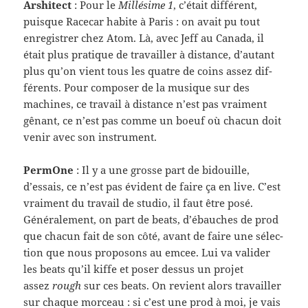
Arshi­tect
: Pour le
Mil­lésime 1
, c’était dif­férent,
puisque Race­car habite à Paris : on avait pu tout
enreg­istrer chez Atom. Là, avec Jeff au Canada, il
était plus pra­tique de tra­vailler à dis­tance, d’autant
plus qu’on vient tous les qua­tre de coins assez dif­
férents. Pour com­poser de la musique sur des
machines, ce tra­vail à dis­tance n’est pas vrai­ment
gênant, ce n’est pas comme un boeuf où cha­cun doit
venir avec son instrument.
Per­mOne
: Il y a une grosse part de bidouille,
d’essais, ce n’est pas évi­dent de faire ça en live. C’est
vrai­ment du tra­vail de stu­dio, il faut être posé.
Générale­ment, on part de beats, d’ébauches de prod
que cha­cun fait de son côté, avant de faire une sélec­
tion que nous pro­posons au emcee. Lui va valider
les beats qu’il kiffe et poser dessus un pro­jet
assez
rough
sur ces beats. On revient alors tra­vailler
sur chaque morceau : si c’est une prod à moi, je vais