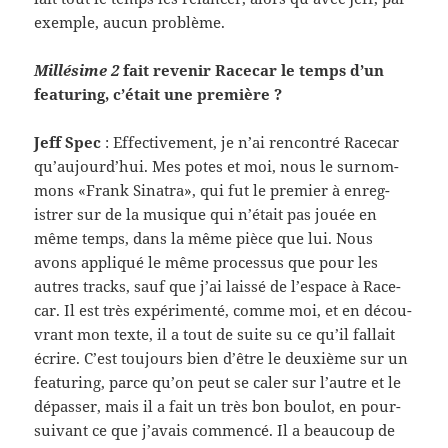
exem­ple, aucun problème.
Mil­lésime 2
fait revenir Race­car le temps d’un
fea­tur­ing, c’était une première ?
Jeff Spec
: Effec­tive­ment, je n’ai ren­con­tré Race­car
qu’aujourd’hui. Mes potes et moi, nous le surnom­
mons «Frank Sina­tra», qui fut le pre­mier à enreg­
istrer sur de la musique qui n’était pas jouée en
même temps, dans la même pièce que lui. Nous
avons appliqué le même proces­sus que pour les
autres tracks, sauf que j’ai laissé de l’espace à Race­
car. Il est très expéri­menté, comme moi, et en décou­
vrant mon texte, il a tout de suite su ce qu’il fal­lait
écrire. C’est tou­jours bien d’être le deux­ième sur un
fea­tur­ing, parce qu’on peut se caler sur l’autre et le
dépasser, mais il a fait un très bon boulot, en pour­
suiv­ant ce que j’avais com­mencé. Il a beau­coup de