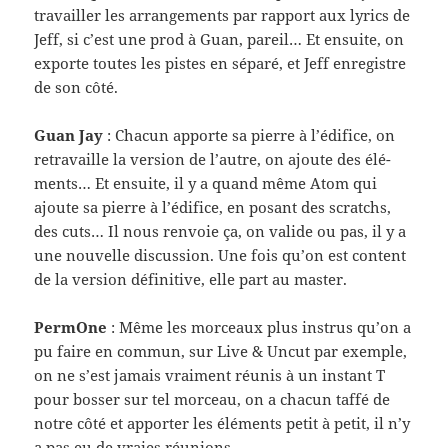
tra­vailler les arrange­ments par rap­port aux lyrics de
Jeff, si c’est une prod à Guan, pareil… Et ensuite, on
exporte toutes les pistes en séparé, et Jeff enreg­istre
de son côté.
Guan Jay
: Cha­cun apporte sa pierre à l’édifice, on
retra­vaille la ver­sion de l’autre, on ajoute des élé­
ments… Et ensuite, il y a quand même Atom qui
ajoute sa pierre à l’édifice, en posant des scratchs,
des cuts… Il nous ren­voie ça, on valide ou pas, il y a
une nou­velle dis­cus­sion. Une fois qu’on est con­tent
de la ver­sion défini­tive, elle part au master.
Per­mOne
: Même les morceaux plus instrus qu’on a
pu faire en com­mun, sur Live & Uncut par exem­ple,
on ne s’est jamais vrai­ment réu­nis à un instant T
pour bosser sur tel morceau, on a cha­cun taffé de
notre côté et apporter les élé­ments petit à petit, il n’y
a pas eu de vraies réunions.