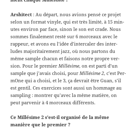
Arshi­tect
: Au départ, nous avions pensé ce pro­jet
selon un for­mat vinyle, qui est très lim­ité, à 15 min­
utes env­i­ron par face, sinon le son est crade. Nous
sommes finale­ment resté sur 6 morceaux avec le
rappeur, et avons eu l’idée d’intercaler des inter­
ludes majori­taire­ment jazz, où nous par­tons du
même sam­ple cha­cun et faisons notre pro­pre ver­
sion. Pour le pre­mier
Mil­lésime
, on est parti d’un
sam­ple que j’avais choisi, pour
Mil­lésime 2
, c’est Per­
mOne qui a choisi, et le 3, ça devrait être Guan, s’il
est gen­til. Ces exer­ci­ces sont aussi un hom­mage au
sam­pling : mon­trer qu’avec la même matière, on
peut par­venir à 4 morceaux différents.
Ce Mil­lésime 2 s’est-il organ­isé de la même
manière que le premier ?