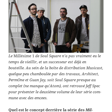
Le
Mil­lésime 1
de Soul Square n’a pas vrai­ment eu le
temps de vieil­lir, et un suc­cesseur est déjà en
bouteille. Au sein de la boîte de dis­tri­b­u­tion Musi­cast,
quelque peu cham­boulée par des travaux, Arshi­tect,
Per­mOne et Guan Jay, soit Soul Square presque au
com­plet (ne manque qu’Atom), ont retrouvé Jeff Spec
pour présen­ter le deux­ième vol­ume de leur série com­
mune avec des emcees.
Quel est le con­cept der­rière la série des
Mil­