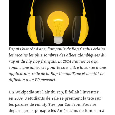
Depuis bien­tôt 4 ans, l’ampoule de Rap Genius éclaire
les recoins les plus som­bres des allées alam­biquées du
rap et du hip hop français. Et 2014 s’annonce déjà
comme une année clé pour le site, entre la sor­tie d’une
appli­ca­tion, celle de la Rap Genius Tape et bien­tôt la
dif­fu­sion d’un EP mensuel.
Un Wikipé­dia sur l’air du rap, il fal­lait l’inventer :
en 2009, 3 étu­di­ants de Yale se pren­nent la tête sur
les paroles de
Fam­ily Ties
, par Cam’ron. Pour se
départager, et puisque les Améri­cains ne font rien à