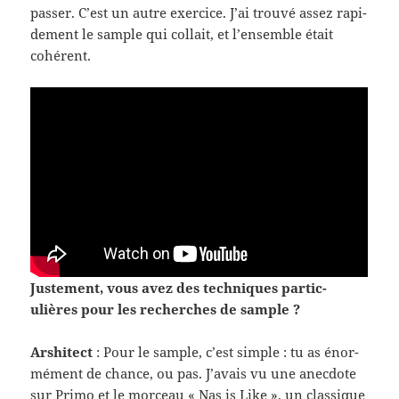
passer. C’est un autre exer­cice. J’ai trouvé assez rapi­
de­ment le sam­ple qui col­lait, et l’ensemble était
cohérent.
Juste­ment, vous avez des tech­niques par­ti­c­
ulières pour les recherches de sample ?
Arshi­tect
: Pour le sam­ple, c’est sim­ple : tu as énor­
mé­ment de chance, ou pas. J’avais vu une anec­dote
sur Primo et le morceau « Nas is Like », un clas­sique