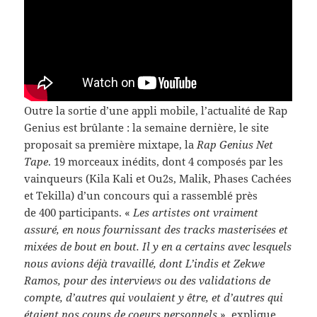
Outre la sor­tie d’une appli mobile, l’actualité de Rap
Genius est brûlante : la semaine dernière, le site
pro­po­sait sa pre­mière mix­tape, la
Rap Genius Net
Tape
. 19 morceaux inédits, dont 4 com­posés par les
vain­queurs (Kila Kali et Ou2s, Malik, Phases Cachées
et Tekilla) d’un con­cours qui a rassem­blé près
de 400 par­tic­i­pants. «
Les artistes ont vrai­ment
assuré, en nous four­nissant des tracks mas­ter­isées et
mixées de bout en bout. Il y en a cer­tains avec lesquels
nous avions déjà tra­vaillé, dont L’indis et Zekwe
Ramos, pour des inter­views ou des val­i­da­tions de
compte, d’autres qui voulaient y être, et d’autres qui
étaient nos coups de coeurs per­son­nels
», explique