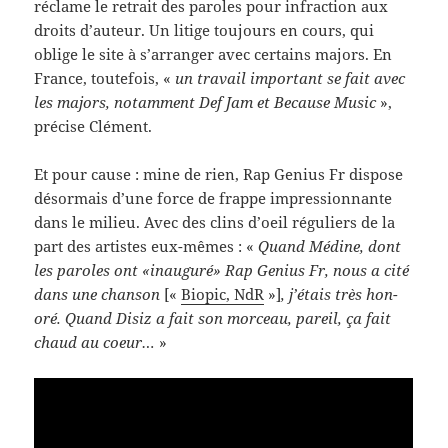
réclame le retrait des paroles pour infrac­tion aux
droits d’auteur. Un lit­ige tou­jours en cours, qui
oblige le site à s’arranger avec cer­tains majors. En
France, toute­fois, «
un tra­vail impor­tant se fait avec
les majors, notam­ment Def Jam et Because Music
»,
pré­cise Clément.
Et pour cause : mine de rien, Rap Genius Fr dis­pose
désor­mais d’une force de frappe impres­sion­nante
dans le milieu. Avec des clins d’oeil réguliers de la
part des artistes eux-​mêmes : «
Quand Médine, dont
les paroles ont «inau­guré» Rap Genius Fr, nous a cité
dans une chan­son
[«
Biopic, NdR
»]
, j’étais très hon­
oré. Quand Disiz a fait son morceau, pareil, ça fait
chaud au coeur…
»