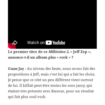
Le pre­mier titre de ce
Mil­lésime 2
, « Jeff Zep »,
annonce-​t-​il un album plus « rock » ?
Guan Jay
: Au niveau des beats, nous avons fait des
propo­si­tions à Jeff, mais c’est lui qui a fait les choix.
Je pense que ce côté un peu dif­férent vient surtout
de lui. Il kif­fait peut-​être moins les sons jazzy, qui
étaient très présents avec Race­car, pour un résul­tat
qui fait plus soul-​rock.