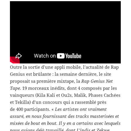
Outre la sor­tie d’une appli mobile, l’actualité de Rap
Genius est brûlante : la semaine dernière, le site
pro­po­sait sa pre­mière mix­tape, la
Rap Genius Net
Tape
. 19 morceaux inédits, dont 4 com­posés par les
vain­queurs (Kila Kali et Ou2s, Malik, Phases Cachées
et Tekilla) d’un con­cours qui a rassem­blé près
de 400 par­tic­i­pants. «
Les artistes ont vrai­ment
assuré, en nous four­nissant des tracks mas­ter­isées et
mixées de bout en bout. Il y en a cer­tains avec lesquels
nous avions déjà tra­vaillé, dont L’indis et Zekwe