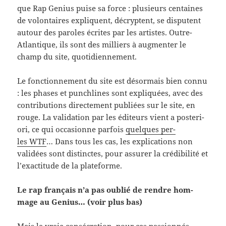
que Rap Genius puise sa force : plusieurs cen­taines
de volon­taires expliquent, décryptent, se dis­putent
autour des paroles écrites par les artistes. Outre-​
Atlantique, ils sont des mil­liers à aug­menter le
champ du site, quotidiennement.
Le fonc­tion­nement du site est désor­mais bien connu
: les phases et punch­lines sont expliquées, avec des
con­tri­bu­tions directe­ment pub­liées sur le site, en
rouge. La val­i­da­tion par les édi­teurs vient a pos­te­ri­
ori, ce qui occa­sionne par­fois
quelques per­
les WTF
… Dans tous les cas, les expli­ca­tions non
validées sont dis­tinctes, pour assurer la crédi­bil­ité et
l’exactitude de la plateforme.
Le rap français n’a pas oublié de ren­dre hom­
mage au Genius… (voir plus bas)
Mais la vraie con­sécra­tion, pour ces pas­sion­nés,