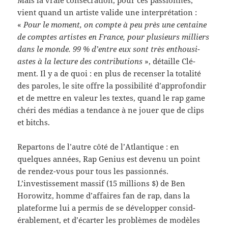
vient quand un artiste valide une inter­pré­ta­tion :
«
Pour le moment, on compte à peu près une cen­taine
de comptes artistes en France, pour plusieurs mil­liers
dans le monde. 99 % d’entre eux sont très ent­hou­si­
astes à la lec­ture des con­tri­bu­tions
», détaille Clé­
ment. Il y a de quoi : en plus de recenser la total­ité
des paroles, le site offre la pos­si­bil­ité d’approfondir
et de met­tre en valeur les textes, quand le rap game
chéri des médias a ten­dance à ne jouer que de clips
et bitchs.
Repar­tons de l’autre côté de l’Atlantique : en
quelques années, Rap Genius est devenu un point
de rendez-​vous pour tous les pas­sion­nés.
L’investissement mas­sif (15 mil­lions $) de Ben
Horowitz, homme d’affaires fan de rap, dans la
plate­forme lui a per­mis de se dévelop­per con­sid­
érable­ment, et d’écarter les prob­lèmes de mod­èles