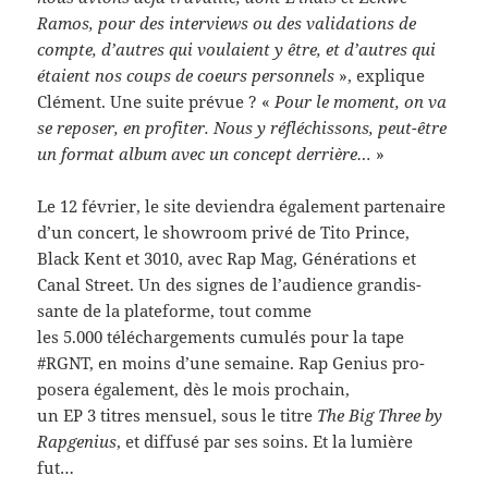
Ramos, pour des inter­views ou des val­i­da­tions de
compte, d’autres qui voulaient y être, et d’autres qui
étaient nos coups de coeurs per­son­nels
», explique
Clé­ment. Une suite prévue ? «
Pour le moment, on va
se reposer, en prof­iter. Nous y réfléchissons, peut-​être
un for­mat album avec un con­cept der­rière…
»
Le 12 février, le site devien­dra égale­ment parte­naire
d’un con­cert, le show­room privé de Tito Prince,
Black Kent et 3010, avec Rap Mag, Généra­tions et
Canal Street. Un des signes de l’audience gran­dis­
sante de la plate­forme, tout comme
les 5.000 télécharge­ments cumulés pour la tape
#RGNT, en moins d’une semaine. Rap Genius pro­
posera égale­ment, dès le mois prochain,
un EP 3 titres men­suel, sous le titre
The Big Three by
Rap­ge­nius
, et dif­fusé par ses soins. Et la lumière
fut…