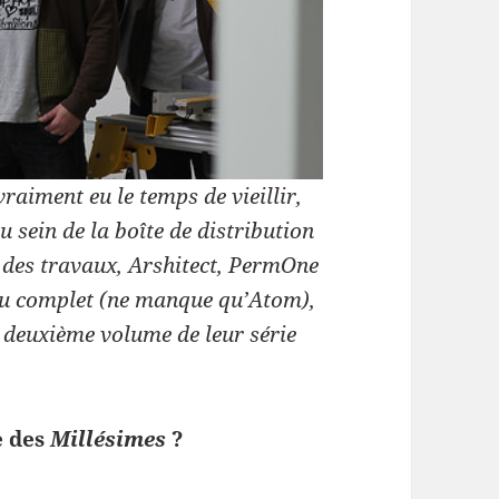
ai­ment eu le temps de vieil­lir,
 sein de la boîte de dis­tri­b­u­tion
des travaux, Arshi­tect, Per­mOne
au com­plet (ne manque qu’Atom),
 deux­ième vol­ume de leur série
ie des
Mil­lésimes
?