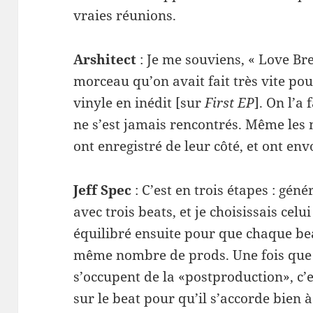
vraies réunions.
Arshi­tect
: Je me sou­viens, « Love Br
morceau qu’on avait fait très vite pour
vinyle en inédit [sur
First EP
]. On l’a
ne s’est jamais ren­con­trés. Même les 
ont enreg­istré de leur côté, et ont env
Jeff Spec
: C’est en trois étapes : géné
avec trois beats, et je choi­sis­sais ce
équili­bré ensuite pour que chaque be
même nom­bre de prods. Une fois que je
s’occupent de la «post­pro­duc­tion», c’
sur le beat pour qu’il s’accorde bien à 