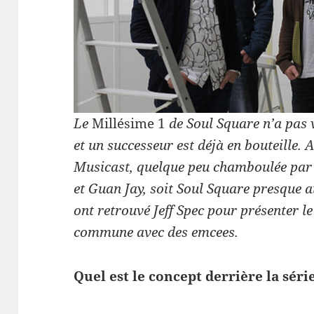
Le
Mil­lésime 1
de Soul Square n’a pas vr
et un suc­cesseur est déjà en bouteille. Au
Musi­cast, quelque peu cham­boulée par 
et Guan Jay, soit Soul Square presque 
ont retrouvé Jeff Spec pour présen­ter le
com­mune avec des emcees.
Quel est le con­cept der­rière la sér