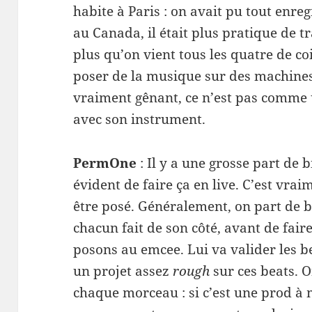
habite à Paris : on avait pu tout enreg
au Canada, il était plus pra­tique de tr
plus qu’on vient tous les qua­tre de co
poser de la musique sur des machines, 
vrai­ment gênant, ce n’est pas comme 
avec son instrument.
Per­mOne
: Il y a une grosse part de b
évi­dent de faire ça en live. C’est vrai­m
être posé. Générale­ment, on part de 
cha­cun fait de son côté, avant de fair
posons au emcee. Lui va valider les be
un pro­jet assez
rough
sur ces beats. On
chaque morceau : si c’est une prod à mo