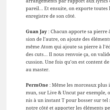
arrange­ments par rap­port aux lyrics d
pareil… Et ensuite, on exporte toutes l
enreg­istre de son côté.
Guan Jay
: Cha­cun apporte sa pierre à 
sion de l’autre, on ajoute des élé­ment
même Atom qui ajoute sa pierre à l’éd
des cuts… Il nous ren­voie ça, on valide
cus­sion. Une fois qu’on est con­tent de 
au master.
Per­mOne
: Même les morceaux plus i
mun, sur Live & Uncut par exem­ple, o
nis à un instant T pour bosser sur tel
notre côté et apporter les élé­ments pet