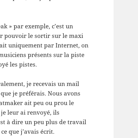
eak » par exem­ple, c’est un
 pou­voir le sor­tir sur le maxi
 fait unique­ment par Inter­net, on
musi­ciens présents sur la piste
oyé les pistes.
rale­ment, je rece­vais un mail
lui que je préférais. Nous avons
at­maker ait peu ou prou le
 leur ai ren­voyé, ils
est à dire un peu plus de tra­vail
ce que j’avais écrit.