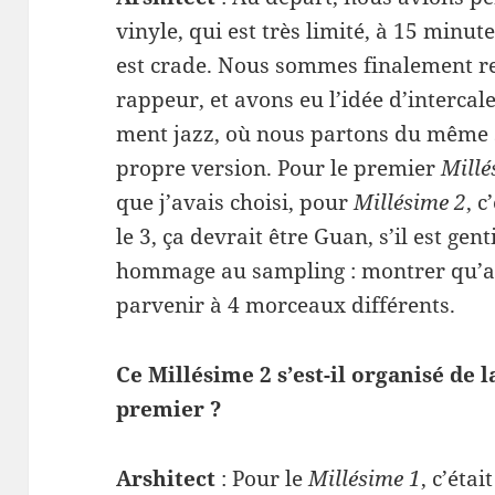
vinyle, qui est très lim­ité, à 15 min­ut
est crade. Nous sommes finale­ment r
rappeur, et avons eu l’idée d’intercale
ment jazz, où nous par­tons du même s
pro­pre ver­sion. Pour le pre­mier
Mil­l
que j’avais choisi, pour
Mil­lésime 2
, c
le 3, ça devrait être Guan, s’il est gen­t
hom­mage au sam­pling : mon­trer qu’
par­venir à 4 morceaux différents.
Ce Mil­lésime 2 s’est-il organ­isé d
premier ?
Arshi­tect
: Pour le
Mil­lésime 1
, c’étai