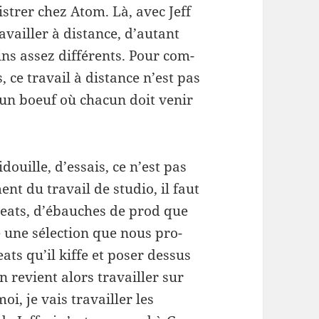
­istrer chez Atom. Là, avec Jeff
a­vailler à dis­tance, d’autant
ins assez dif­férents. Pour com­
ce tra­vail à dis­tance n’est pas
un boeuf où cha­cun doit venir
idouille, d’essais, ce n’est pas
ent du tra­vail de stu­dio, il faut
beats, d’ébauches de prod que
e une sélec­tion que nous pro­
ats qu’il kiffe et poser dessus
 revient alors tra­vailler sur
i, je vais tra­vailler les