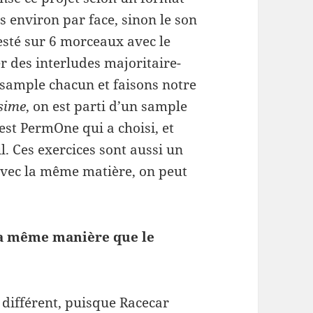
es env­i­ron par face, sinon le son
esté sur 6 morceaux avec le
r des inter­ludes majori­taire­
am­ple cha­cun et faisons notre
ésime
, on est parti d’un sam­ple
’est Per­mOne qui a choisi, et
il. Ces exer­ci­ces sont aussi un
avec la même matière, on peut
e la même manière que le
t dif­férent, puisque Race­car