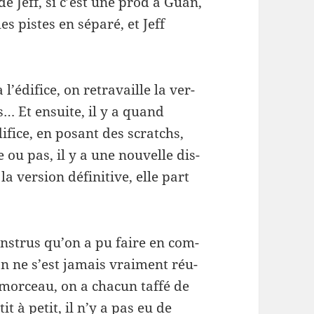
e Jeff, si c’est une prod à Guan,
es pistes en séparé, et Jeff
l’édifice, on retra­vaille la ver­
s… Et ensuite, il y a quand
ifice, en posant des scratchs,
 ou pas, il y a une nou­velle dis­
la ver­sion défini­tive, elle part
nstrus qu’on a pu faire en com­
n ne s’est jamais vrai­ment réu­
 morceau, on a cha­cun taffé de
it à petit, il n’y a pas eu de