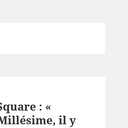
Square : «
illésime, il y