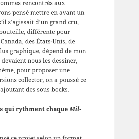
 sommes ren­con­trés aux
ns pensé met­tre en avant un
il s’agissait d’un grand cru,
bouteille, dif­férente pour
Canada, des États-​Unis, de
 plus graphique, dépend de mon
s devaient nous les dessiner,
​même, pour pro­poser une
sions col­lec­tor, on a poussé ce
ajoutant des sous-​bocks.
des qui ryth­ment chaque
Mil­
sé ce pro­jet selon un for­mat