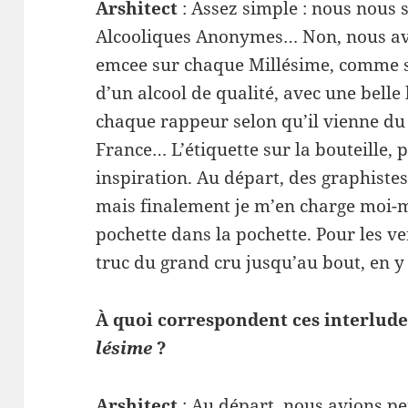
Arshi­tect
: Assez sim­ple : nous nous
Alcooliques Anonymes… Non, nous avo
emcee sur chaque Mil­lésime, comme s’
d’un alcool de qual­ité, avec une belle 
chaque rappeur selon qu’il vienne du 
France… L’étiquette sur la bouteille,
inspi­ra­tion. Au départ, des graphiste
mais finale­ment je m’en charge moi-
pochette dans la pochette. Pour les ver­
truc du grand cru jusqu’au bout, en y 
À quoi cor­re­spon­dent ces inter­lu
lésime
?
Arshi­tect
: Au départ, nous avions pen