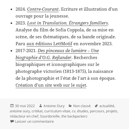
2024.
Contre-Courant
. Ecriture et illustration d’un
ouvrage pour la jeunesse.
2023.
Lost in Translation. Étrangers familiers
.
Analyse du film de Sofia Coppola, de sa mise en
scène, de ses thématiques, de sa bande originale.
Paru
aux éditions LettMotif
en novembre 2023.
2017-2021.
Des pinceaux de lumière – Une
biographie d’O.G. Rejlander
. Recherches
biographiques et iconographiques sur le
photographe victorien (1813-1875), la naissance
de la photographie et l’état de l’art à son époque.
Création d’un site web sur le sujet
.
Publié
Auteur
Catégories
Mots-
30 mai 2022
Antoine Oury
Non classé
actualitté
,
le
clés
antoine oury
,
critikat
,
curriculum vitae
,
cv
,
études
,
parcours
,
projets
,
rédacteur en chef
,
Sourdoreille
,
the backpackerz
sur Mon parcours
Laisser un commentaire