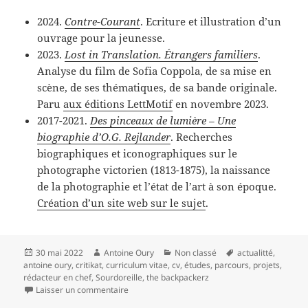
2024.
Contre-Courant
. Ecriture et illustration d’un
ouvrage pour la jeunesse.
2023.
Lost in Translation. Étrangers familiers
.
Analyse du film de Sofia Coppola, de sa mise en
scène, de ses thématiques, de sa bande originale.
Paru
aux éditions LettMotif
en novembre 2023.
2017-2021.
Des pinceaux de lumière – Une
biographie d’O.G. Rejlander
. Recherches
biographiques et iconographiques sur le
photographe victorien (1813-1875), la naissance
de la photographie et l’état de l’art à son époque.
Création d’un site web sur le sujet
.
Publié
Auteur
Catégories
Mots-
30 mai 2022
Antoine Oury
Non classé
actualitté
,
le
clés
antoine oury
,
critikat
,
curriculum vitae
,
cv
,
études
,
parcours
,
projets
,
rédacteur en chef
,
Sourdoreille
,
the backpackerz
sur Mon parcours
Laisser un commentaire