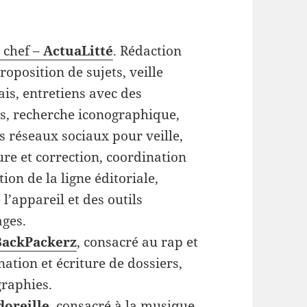
 chef –
ActuaLitté
. Rédaction
roposition de sujets, veille
is, entretiens avec des
es, recherche iconographique,
es réseaux sociaux pour veille,
re et correction, coordination
tion de la ligne éditoriale,
l’appareil et des outils
ages.
BackPackerz
, consacré au rap et
nation et écriture de dossiers,
graphies.
doreille
, consacré à la musique.