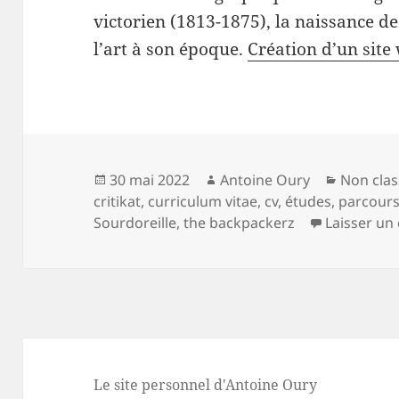
victorien (1813-1875), la naissance de
l’art à son époque.
Création d’un site 
Publié
Auteur
Catégori
30 mai 2022
Antoine Oury
Non clas
le
critikat
,
curriculum vitae
,
cv
,
études
,
parcour
Sourdoreille
,
the backpackerz
Laisser u
Le site personnel d'Antoine Oury