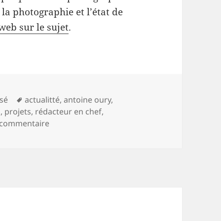
 la photographie et l’état de
web sur le sujet
.
es
Mots-
sé
actualitté
,
antoine oury
,
clés
s
,
projets
,
rédacteur en chef
,
sur Mon parcours
n commentaire