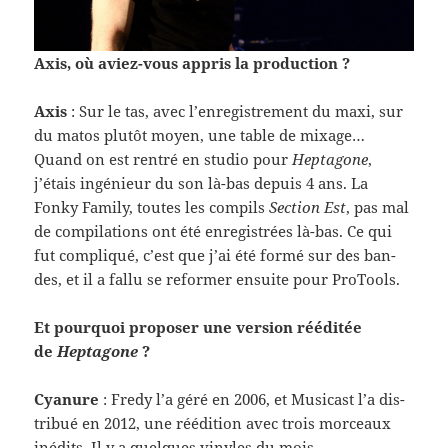
Axis, où aviez-​vous appris la pro­duc­tion ?
Axis
: Sur le tas, avec l’enregistrement du maxi, sur
du matos plutôt moyen, une table de mix­age…
Quand on est ren­tré en stu­dio pour
Hep­tagone
,
j’étais ingénieur du son là-​bas depuis 4 ans. La
Fonky Fam­ily, toutes les com­pils
Sec­tion Est
, pas mal
de com­pi­la­tions ont été enreg­istrées là-​bas. Ce qui
fut com­pliqué, c’est que j’ai été formé sur des ban­
des, et il a fallu se reformer ensuite pour ProTools.
Et pourquoi pro­poser une ver­sion rééditée
de
Hep­tagone
?
Cya­nure
: Fredy l’a géré en 2006, et Musi­cast l’a dis­
tribué en 2012, une réédi­tion avec trois morceaux
inédits. Il y a quelques vinyles du mois