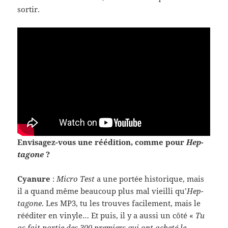
sortir.
Envisagez-​vous une réédi­tion, comme pour
Hep­
tagone
?
Cya­nure
:
Micro Test
a une portée his­torique, mais
il a quand même beau­coup plus mal vieilli qu’
Hep­
tagone
. Les MP3, tu les trou­ves facile­ment, mais le
rééditer en vinyle… Et puis, il y a aussi un côté «
Tu
as fait par­tie des 300 pre­miers qui ont acheté le