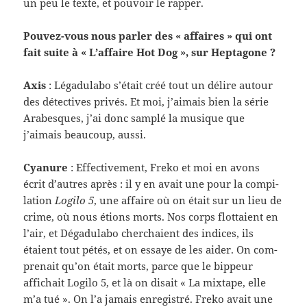
un peu le texte, et pou­voir le rapper.
Pouvez-​vous nous par­ler des « affaires » qui ont
fait suite à « L’affaire Hot Dog », sur Heptagone ?
Axis
: Légadu­labo s’était créé tout un délire autour
des détec­tives privés. Et moi, j’aimais bien la série
Arabesques, j’ai donc sam­plé la musique que
j’aimais beau­coup, aussi.
Cya­nure
: Effec­tive­ment, Freko et moi en avons
écrit d’autres après : il y en avait une pour la com­pi­
la­tion
Logilo 5
, une affaire où on était sur un lieu de
crime, où nous étions morts. Nos corps flot­taient en
l’air, et Dégadu­labo cher­chaient des indices, ils
étaient tout pétés, et on essaye de les aider. On com­
pre­nait qu’on était morts, parce que le bippeur
affichait Logilo 5, et là on dis­ait « La mix­tape, elle
m’a tué ». On l’a jamais enreg­istré. Freko avait une