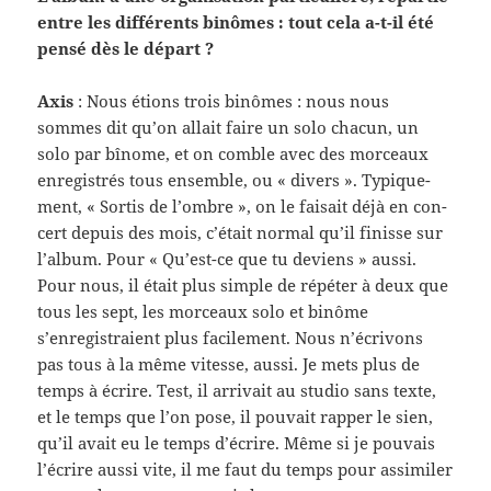
entre les dif­férents binômes : tout cela a-​t-​il été
pensé dès le départ ?
Axis
: Nous étions trois binômes : nous nous
sommes dit qu’on allait faire un solo cha­cun, un
solo par bînome, et on comble avec des morceaux
enreg­istrés tous ensem­ble, ou « divers ». Typ­ique­
ment, « Sor­tis de l’ombre », on le fai­sait déjà en con­
cert depuis des mois, c’était nor­mal qu’il finisse sur
l’album. Pour « Qu’est-ce que tu deviens » aussi.
Pour nous, il était plus sim­ple de répéter à deux que
tous les sept, les morceaux solo et binôme
s’enregistraient plus facile­ment. Nous n’écrivons
pas tous à la même vitesse, aussi. Je mets plus de
temps à écrire. Test, il arrivait au stu­dio sans texte,
et le temps que l’on pose, il pou­vait rap­per le sien,
qu’il avait eu le temps d’écrire. Même si je pou­vais
l’écrire aussi vite, il me faut du temps pour assim­i­ler