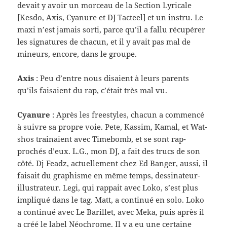
devait y avoir un morceau de la Sec­tion Lyri­cale
[Kesdo, Axis, Cya­nure et DJ Tacteel] et un instru. Le
maxi n’est jamais sorti, parce qu’il a fallu récupérer
les sig­na­tures de cha­cun, et il y avait pas mal de
mineurs, encore, dans le groupe.
Axis
: Peu d’entre nous dis­aient à leurs par­ents
qu’ils fai­saient du rap, c’était très mal vu.
Cya­nure
: Après les freestyles, cha­cun a com­mencé
à suivre sa pro­pre voie. Pete, Kas­sim, Kamal, et Wat­
shos trainaient avec Time­bomb, et se sont rap­
prochés d’eux. L.G., mon DJ, a fait des trucs de son
côté. Dj Feadz, actuelle­ment chez Ed Banger, aussi, il
fai­sait du graphisme en même temps, dessinateur-​
illustrateur. Legi, qui rap­pait avec Loko, s’est plus
impliqué dans le tag. Matt, a con­tinué en solo. Loko
a con­tinué avec Le Bar­il­let, avec Meka, puis après il
a créé le label Néochrome. Il y a eu une cer­taine