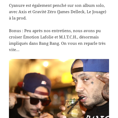
Cya­nure est égale­ment penché sur son album solo,
avec Axis et Grav­ité Zéro (James Del­leck, Le Jouage)
à la prod.
Bonus : Peu après nos entre­tiens, nous avons pu
croiser Émo­tion Lafolie et M.I.T.C.H., désor­mais
impliqués dans Bang Bang. On vous en reparle très
vite…