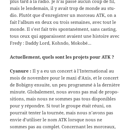
plus tard à la radio. Je n’ai passé aucun coup de fil,
mais le lende­main, il y avait trop de monde au stu­
dio. Plutôt que d’enregistrer un morceau ATK, on a
fait l’album en deux ou trois semaines, avec tout le
monde. Il s’est fait très spon­tané­ment, sans cast­ing,
tous ceux qui appa­rais­sent avaient une his­toire avec
Fredy : Daddy Lord, Kohndo, Mokobé…
Actuelle­ment, quels sont les pro­jets pour ATK ?
Cyanure :
Il y a eu un con­cert à l’International au
mois de novem­bre pour le maxi d’Axis, et le con­cert
de Bobigny ensuite, un peu pro­grammé à la dernière
minute. Glob­ale­ment, nous avons pas mal de propo­
si­tions, mais nous ne sommes pas tous disponibles
pour y répon­dre. Si tout le groupe était réuni, on
pour­rait ten­ter la tournée, mais nous n’avons pas
envie d’utiliser le nom ATK lorsque nous ne
sommes pas au com­plet. Con­cer­nant les morceaux,