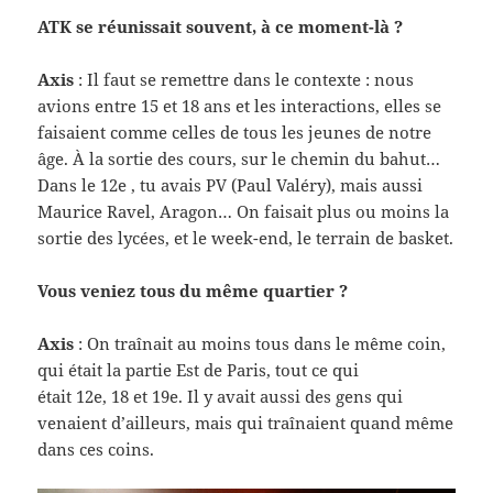
ATK se réu­nis­sait sou­vent, à ce moment-​là ?
Axis
: Il faut se remet­tre dans le con­texte : nous
avions entre 15 et 18 ans et les inter­ac­tions, elles se
fai­saient comme celles de tous les jeunes de notre
âge. À la sor­tie des cours, sur le chemin du bahut…
Dans le 12e , tu avais PV (Paul Valéry), mais aussi
Mau­rice Ravel, Aragon… On fai­sait plus ou moins la
sor­tie des lycées, et le week-​end, le ter­rain de basket.
Vous veniez tous du même quartier ?
Axis
: On traî­nait au moins tous dans le même coin,
qui était la par­tie Est de Paris, tout ce qui
était 12e, 18 et 19e. Il y avait aussi des gens qui
venaient d’ailleurs, mais qui traî­naient quand même
dans ces coins.