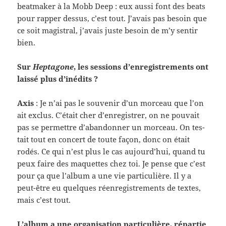
beat­maker à la Mobb Deep : eux aussi font des beats
pour rap­per dessus, c’est tout. J’avais pas besoin que
ce soit magis­tral, j’avais juste besoin de m’y sen­tir
bien.
Sur
Hep­tagone
, les ses­sions d’enregistrements ont
laissé plus d’inédits ?
Axis
: Je n’ai pas le sou­venir d’un morceau que l’on
ait exclus. C’était cher d’enregistrer, on ne pou­vait
pas se per­me­t­tre d’abandonner un morceau. On tes­
tait tout en con­cert de toute façon, donc on était
rodés. Ce qui n’est plus le cas aujourd’hui, quand tu
peux faire des maque­ttes chez toi. Je pense que c’est
pour ça que l’album a une vie par­ti­c­ulière. Il y a
peut-​être eu quelques réen­reg­istrements de textes,
mais c’est tout.
L’album a une organ­i­sa­tion par­ti­c­ulière, répar­tie