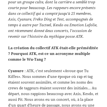
pour un groupe culte, dont la car­rière a sem­blé trop
courte pour beau­coup. Les rappeurs encore présents
dans ce col­lec­tif qui a compté jusqu’à 25 mem­bres,
Axis, Cya­nure, Fréko Ding et Test, accom­pa­g­nés de
temps à autre par Tacteel, Kesdo ou Emo­tion Lafolie,
ont récem­ment donné deux con­certs, l’occasion de
revenir sur l’histoire du mythique posse ATK.
La créa­tion du col­lec­tif ATK était-​elle préméditée
? Pourquoi ATK, est-​ce un acronyme mul­ti­ple
comme le Wu-​Tang ?
Cya­nure
: ATK, c’est seule­ment «Avoue que Tu
Kiffes». Nous sommes d’une époque où rap et tag
étaient sou­vent assim­ilés, et comme les noms des
crews de taggeurs étaient sou­vent des ini­tiales… Au
départ, nous rap­pi­ons beau­coup avec Axis, Kesdo, et
aussi Pit. Nous avons eu un con­cert, où, à la place
d’un quart d’heure de pas­sage, nous avons eu une