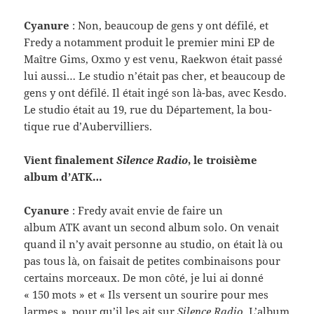
Cya­nure
: Non, beau­coup de gens y ont défilé, et
Fredy a notam­ment pro­duit le pre­mier mini EP de
Maître Gims, Oxmo y est venu, Raek­won était passé
lui aussi… Le stu­dio n’était pas cher, et beau­coup de
gens y ont défilé. Il était ingé son là-​bas, avec Kesdo.
Le stu­dio était au 19, rue du Départe­ment, la bou­
tique rue d’Aubervilliers.
Vient finale­ment
Silence Radio
, le troisième
album d’ATK…
Cya­nure
: Fredy avait envie de faire un
album ATK avant un sec­ond album solo. On venait
quand il n’y avait per­sonne au stu­dio, on était là ou
pas tous là, on fai­sait de petites com­bi­naisons pour
cer­tains morceaux. De mon côté, je lui ai donné
« 150 mots » et « Ils versent un sourire pour mes
larmes », pour qu’il les ait sur
Silence Radio
. L’album