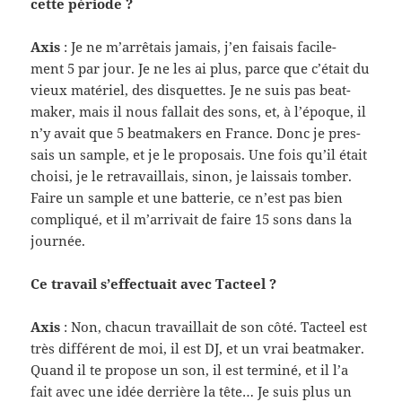
cette péri­ode ?
Axis
: Je ne m’arrêtais jamais, j’en fai­sais facile­
ment 5 par jour. Je ne les ai plus, parce que c’était du
vieux matériel, des dis­quettes. Je ne suis pas beat­
maker, mais il nous fal­lait des sons, et, à l’époque, il
n’y avait que 5 beat­mak­ers en France. Donc je pres­
sais un sam­ple, et je le pro­po­sais. Une fois qu’il était
choisi, je le retra­vail­lais, sinon, je lais­sais tomber.
Faire un sam­ple et une bat­terie, ce n’est pas bien
com­pliqué, et il m’arrivait de faire 15 sons dans la
journée.
Ce tra­vail s’effectuait avec Tacteel ?
Axis
: Non, cha­cun tra­vail­lait de son côté. Tacteel est
très dif­férent de moi, il est DJ, et un vrai beat­maker.
Quand il te pro­pose un son, il est ter­miné, et il l’a
fait avec une idée der­rière la tête… Je suis plus un