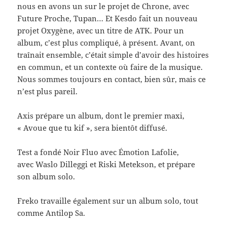
nous en avons un sur le pro­jet de Chrone, avec
Future Proche, Tupan… Et Kesdo fait un nou­veau
pro­jet Oxygène, avec un titre de ATK. Pour un
album, c’est plus com­pliqué, à présent. Avant, on
traî­nait ensem­ble, c’était sim­ple d’avoir des his­toires
en com­mun, et un con­texte où faire de la musique.
Nous sommes tou­jours en con­tact, bien sûr, mais ce
n’est plus pareil.
Axis pré­pare un album, dont le pre­mier maxi,
« Avoue que tu kif », sera bien­tôt diffusé.
Test a fondé Noir Fluo avec Émo­tion Lafolie,
avec Waslo Dil­leggi et Riski Metek­son, et pré­pare
son album solo.
Freko tra­vaille égale­ment sur un album solo, tout
comme Antilop Sa.