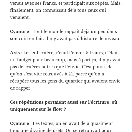
venait avec ses francs, et par­tic­i­pait aux répéts. Mais,
finale­ment, on con­nais­sait déjà tous ceux qui
venaient.
Cya­nure
: Tout le monde rap­pait déjà un peu dans
son coin en fait. Il n’y avait pas d’histoire de niveau.
Axis
: Le seul critère, c’était l’envie. 5 francs, c’était
un bud­get pour beau­coup, mais à part ça, il n’y avait
pas de critères autres que l’envie. C’est pour cela
qu’on s’est vite retrou­vés à 21, parce qu’on a
récupéré tous les gens du quartier qui avaient envie
de rapper.
Ces répéti­tions por­taient aussi sur l’écriture, où
unique­ment sur le flow ?
Cya­nure
: Les textes, on en avait déjà qua­si­ment
tous une dizaine de prêts. On se retrou­vait pour