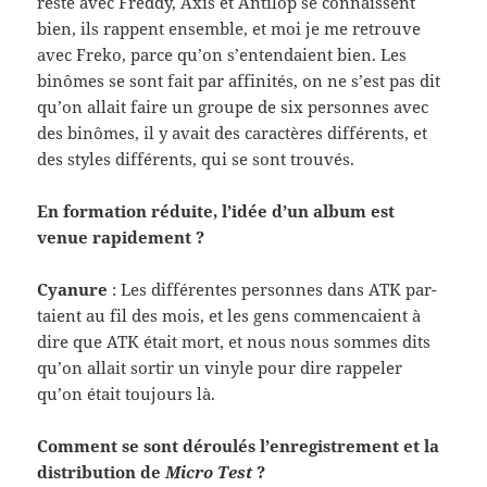
reste avec Freddy, Axis et Antilop se con­nais­sent
bien, ils rap­pent ensem­ble, et moi je me retrouve
avec Freko, parce qu’on s’entendaient bien. Les
binômes se sont fait par affinités, on ne s’est pas dit
qu’on allait faire un groupe de six per­son­nes avec
des binômes, il y avait des car­ac­tères dif­férents, et
des styles dif­férents, qui se sont trouvés.
En for­ma­tion réduite, l’idée d’un album est
venue rapi­de­ment ?
Cya­nure
: Les dif­férentes per­son­nes dans ATK par­
taient au fil des mois, et les gens com­men­caient à
dire que ATK était mort, et nous nous sommes dits
qu’on allait sor­tir un vinyle pour dire rap­peler
qu’on était tou­jours là.
Com­ment se sont déroulés l’enregistrement et la
dis­tri­b­u­tion de
Micro Test
?