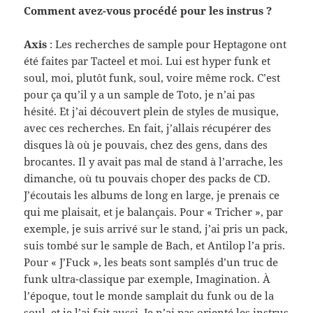
Com­ment avez-​vous procédé pour les instrus ?
Axis
: Les recherches de sam­ple pour Hep­tagone ont
été faites par Tacteel et moi. Lui est hyper funk et
soul, moi, plutôt funk, soul, voire même rock. C’est
pour ça qu’il y a un sam­ple de Toto, je n’ai pas
hésité. Et j’ai décou­vert plein de styles de musique,
avec ces recherches. En fait, j’allais récupérer des
dis­ques là où je pou­vais, chez des gens, dans des
bro­cantes. Il y avait pas mal de stand à l’arrache, les
dimanche, où tu pou­vais choper des packs de CD.
J’écoutais les albums de long en large, je pre­nais ce
qui me plai­sait, et je bal­ançais. Pour « Tricher », par
exem­ple, je suis arrivé sur le stand, j’ai pris un pack,
suis tombé sur le sam­ple de Bach, et Antilop l’a pris.
Pour « J’Fuck », les beats sont sam­plés d’un truc de
funk ultra-​classique par exem­ple, Imag­i­na­tion. À
l’époque, tout le monde sam­plait du funk ou de la
soul, et je l’ai fait aussi. Je n’ai pas ori­enté les instrus