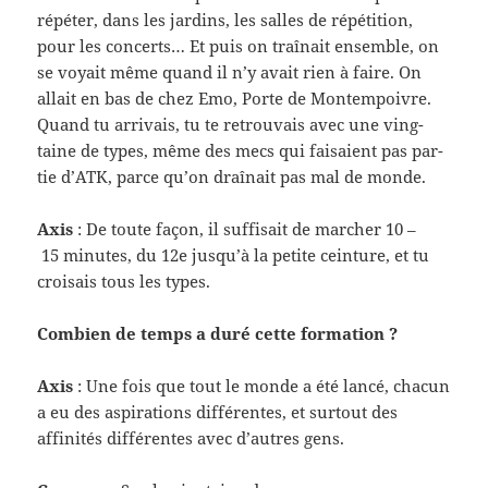
répéter, dans les jardins, les salles de répéti­tion,
pour les con­certs… Et puis on traî­nait ensem­ble, on
se voy­ait même quand il n’y avait rien à faire. On
allait en bas de chez Emo, Porte de Mon­tem­poivre.
Quand tu arrivais, tu te retrou­vais avec une ving­
taine de types, même des mecs qui fai­saient pas par­
tie d’ATK, parce qu’on draî­nait pas mal de monde.
Axis
: De toute façon, il suff­i­sait de marcher 10 –
15 min­utes, du 12e jusqu’à la petite cein­ture, et tu
croi­sais tous les types.
Com­bien de temps a duré cette formation ?
Axis
: Une fois que tout le monde a été lancé, cha­cun
a eu des aspi­ra­tions dif­férentes, et surtout des
affinités dif­férentes avec d’autres gens.