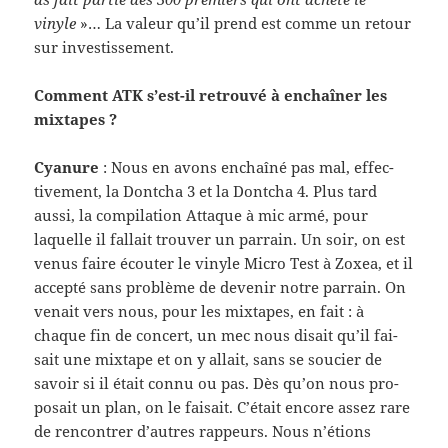
vinyle
»… La valeur qu’il prend est comme un retour
sur investisse­ment.
Com­ment ATK s’est-il retrouvé à enchaîner les
mix­tapes ?
Cya­nure
: Nous en avons enchaîné pas mal, effec­
tive­ment, la Dontcha 3 et la Dontcha 4. Plus tard
aussi, la com­pi­la­tion Attaque à mic armé, pour
laque­lle il fal­lait trou­ver un par­rain. Un soir, on est
venus faire écouter le vinyle Micro Test à Zoxea, et il
accepté sans prob­lème de devenir notre par­rain. On
venait vers nous, pour les mix­tapes, en fait : à
chaque fin de con­cert, un mec nous dis­ait qu’il fai­
sait une mix­tape et on y allait, sans se soucier de
savoir si il était connu ou pas. Dès qu’on nous pro­
po­sait un plan, on le fai­sait. C’était encore assez rare
de ren­con­trer d’autres rappeurs. Nous n’étions