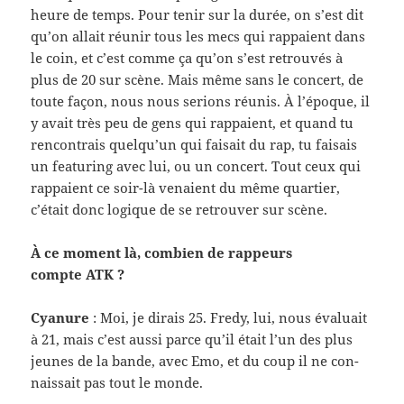
heure de temps. Pour tenir sur la durée, on s’est dit
qu’on allait réu­nir tous les mecs qui rap­paient dans
le coin, et c’est comme ça qu’on s’est retrou­vés à
plus de 20 sur scène. Mais même sans le con­cert, de
toute façon, nous nous seri­ons réu­nis. À l’époque, il
y avait très peu de gens qui rap­paient, et quand tu
ren­con­trais quelqu’un qui fai­sait du rap, tu fai­sais
un fea­tur­ing avec lui, ou un con­cert. Tout ceux qui
rap­paient ce soir-​là venaient du même quartier,
c’était donc logique de se retrou­ver sur scène.
À ce moment là, com­bien de rappeurs
compte ATK ?
Cya­nure
: Moi, je dirais 25. Fredy, lui, nous éval­u­ait
à 21, mais c’est aussi parce qu’il était l’un des plus
jeunes de la bande, avec Emo, et du coup il ne con­
nais­sait pas tout le monde.