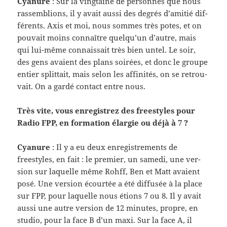
Cya­nure
: Sur la ving­taine de per­son­nes que nous
rassem­blions, il y avait aussi des degrés d’amitié dif­
férents. Axis et moi, nous sommes très potes, et on
pou­vait moins con­naître quelqu’un d’autre, mais
qui lui-​même con­nais­sait très bien untel. Le soir,
des gens avaient des plans soirées, et donc le groupe
entier split­tait, mais selon les affinités, on se retrou­
vait. On a gardé con­tact entre nous.
Très vite, vous enreg­istrez des freestyles pour
Radio FPP, en for­ma­tion élargie ou déjà à 7 ?
Cya­nure
: Il y a eu deux enreg­istrements de
freestyles, en fait : le pre­mier, un samedi, une ver­
sion sur laque­lle même Rohff, Ben et Matt avaient
posé. Une ver­sion écourtée a été dif­fusée à la place
sur FPP, pour laque­lle nous étions 7 ou 8. Il y avait
aussi une autre ver­sion de 12 min­utes, pro­pre, en
stu­dio, pour la face B d’un maxi. Sur la face A, il