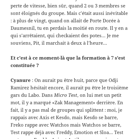
perte de vitesse, bien sûr, quand 2 ou 3 mem­bres se
sont éloignés du groupe. Mais c’était aussi inévitable
: à plus de vingt, quand on allait de Porte Dorée à
Daumes­nil, tu en per­dais la moitié en route. Il y en a
qui s’arrêtaient, qui check­aient des potes… Je me
sou­viens, Pit, il mar­chait à deux à l’heure…
Et c’est à ce moment-​là que la for­ma­tion à 7 s’est
constituée ?
Cya­nure
: On aurait pu être huit, parce que Odji
Ramirez hési­tait encore, il aurait pu être le troisième
gars du Labo. Dans
Micro Test
, on lui met un petit
mot, il y a mar­qué «Zak Man­age­ment» der­rière. En
fait, il y a pas mal de groupes qui split­tent : moi, je
rap­pais avec Axis et Kesdo, mais Kesdo se barre,
Freko rappe avec Watchos mais Watchos se barre,
Test rappe déjà avec Freddy, Emo­tion et Sloa… Test