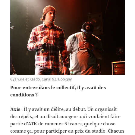
Cya­nure et Kesdo, Canal 93, Bobigny
Pour entrer dans le col­lec­tif, il y avait des
conditions ?
Axis
: Il y avait un délire, au début. On organ­i­sait
des répéts, et on dis­ait aux gens qui voulaient faire
par­tie d’ATK de ramener 5 francs, quelque chose
comme ça, pour par­ticiper au prix du stu­dio. Cha­cun