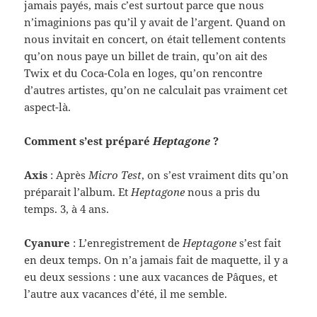
jamais payés, mais c’est surtout parce que nous
n’imaginions pas qu’il y avait de l’argent. Quand on
nous invi­tait en con­cert, on était telle­ment con­tents
qu’on nous paye un bil­let de train, qu’on ait des
Twix et du Coca-​Cola en loges, qu’on ren­con­tre
d’autres artistes, qu’on ne cal­cu­lait pas vrai­ment cet
aspect-​là.
Com­ment s’est pré­paré
Hep­tagone
?
Axis
: Après
Micro Test
, on s’est vrai­ment dits qu’on
pré­parait l’album. Et
Hep­tagone
nous a pris du
temps. 3, à 4 ans.
Cya­nure
: L’enregistrement de
Hep­tagone
s’est fait
en deux temps. On n’a jamais fait de maque­tte, il y a
eu deux ses­sions : une aux vacances de Pâques, et
l’autre aux vacances d’été, il me semble.