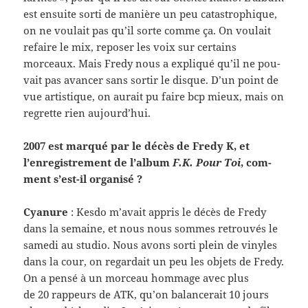
est ensuite sorti de manière un peu cat­a­strophique,
on ne voulait pas qu’il sorte comme ça. On voulait
refaire le mix, reposer les voix sur cer­tains
morceaux. Mais Fredy nous a expliqué qu’il ne pou­
vait pas avancer sans sor­tir le disque. D’un point de
vue artis­tique, on aurait pu faire bcp mieux, mais on
regrette rien aujourd’hui.
2007 est mar­qué par le décès de Fredy K, et
l’enregistrement de l’album
F.K. Pour Toi
, com­
ment s’est-il organisé ?
Cya­nure
: Kesdo m’avait appris le décès de Fredy
dans la semaine, et nous nous sommes retrou­vés le
samedi au stu­dio. Nous avons sorti plein de vinyles
dans la cour, on regar­dait un peu les objets de Fredy.
On a pensé à un morceau hom­mage avec plus
de 20 rappeurs de ATK, qu’on bal­ancerait 10 jours