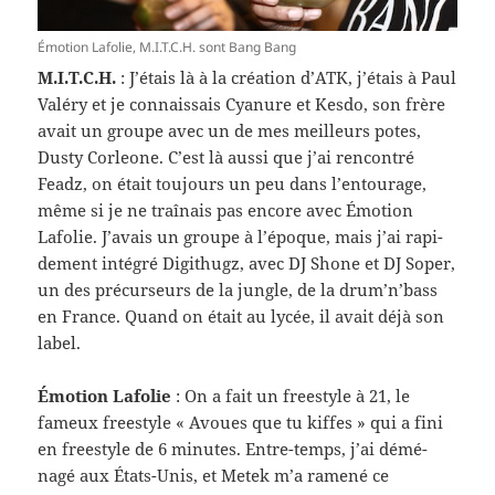
Émo­tion Lafolie, M.I.T.C.H. sont Bang Bang
M.I.T.C.H.
: J’étais là à la créa­tion d’ATK, j’étais à Paul
Valéry et je con­nais­sais Cya­nure et Kesdo, son frère
avait un groupe avec un de mes meilleurs potes,
Dusty Cor­leone. C’est là aussi que j’ai ren­con­tré
Feadz, on était tou­jours un peu dans l’entourage,
même si je ne traî­nais pas encore avec Émo­tion
Lafolie. J’avais un groupe à l’époque, mais j’ai rapi­
de­ment inté­gré Dig­ithugz, avec DJ Shone et DJ Soper,
un des précurseurs de la jun­gle, de la drum’n’bass
en France. Quand on était au lycée, il avait déjà son
label.
Émo­tion Lafolie
: On a fait un freestyle à 21, le
fameux freestyle « Avoues que tu kiffes » qui a fini
en freestyle de 6 min­utes. Entre-​temps, j’ai démé­
nagé aux États-​Unis, et Metek m’a ramené ce