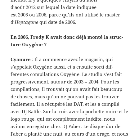
d’août 2012 sur lequel la date indiquée
est 2005 ou 2006, parce qu’ils ont util­isé le mas­ter
d’
Hep­tagone
qui date de 2006.
En 2006, Fredy K avait donc déjà monté la struc­
ture Oxygène ?
Cya­nure
: Il a com­mencé avec le mag­a­sin, qui
s’appelait Oxygène aussi, et a ensuite sorti dif­
férentes com­pi­la­tions Oxygène. Le stu­dio s’est fait
pro­gres­sive­ment, autour de 2003 – 2004. Pour les
com­pi­la­tions, il trou­vait qu’on avait fait beau­coup
de choses, mais qu’on ne pou­vait pas les trou­ver
facile­ment. Il a récupéré les DAT, et les a com­pilé
avec DJ Bat­tle. Sur la trois avec la pochette noire et le
logo rouge, qui est com­plète­ment inédite, nous
avions enreg­istré chez DJ Faber. Le disque dur de
Faber a planté une nuit, au cours d’un orage, et nous