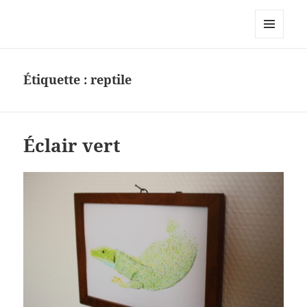
Le site personnel d'Antoine Oury
MENU
ET
WIDGETS
Étiquette :
reptile
Éclair vert