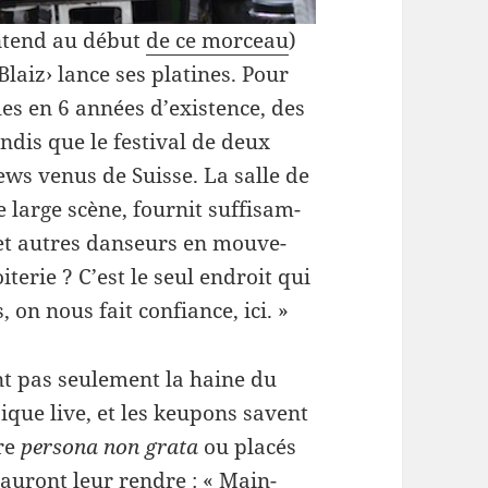
entend au début
de ce morceau
)
 Blaiz› lance ses platines. Pour
tales en 6 années d’existence, des
­dis que le fes­ti­val de deux
rews venus de Suisse. La salle de
 large scène, four­nit suff­isam­
et autres danseurs en mou­ve­
­terie ? C’est le seul endroit qui
on nous fait con­fi­ance, ici. »
nt pas seule­ment la haine du
sique live, et les keupons savent
tre
per­sona non grata
ou placés
 sauront leur ren­dre : « Main­