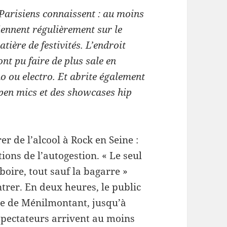
 Parisiens con­nais­sent : au moins
­en­nent régulière­ment sur le
tière de fes­tiv­ités. L’endroit
nt pu faire de plus sale en
o ou elec­tro. Et abrite égale­ment
 open mics et des show­cases hip
er de l’alcool à Rock en Seine :
­tions de l’autogestion. « Le seul
boire, tout sauf la bagarre »
trer. En deux heures, le pub­lic
ue de Ménil­montant, jusqu’à
spec­ta­teurs arrivent au moins