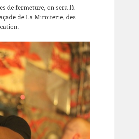
es de fer­me­ture, on sera là
 façade de La Miroi­terie, des
­ca­tion
.