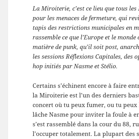
La Miroi­terie, c’est ce lieu que tous les
pour les men­aces de fer­me­ture, qui revi
tapis des restric­tions munic­i­pales en ma
rassem­ble ce que l’Europe et le monde o
matière de punk, qu’il soit post, anar­ch
les ses­sions Réflex­ions Cap­i­tales, des
hop ini­tiés par Nasme et Stélio.
Cer­tains s’échinent encore à faire entr
la Miroi­terie est l’un des derniers bas
con­cert où tu peux fumer, ou tu peux 
lâche Nasme pour inviter la foule à en
s’est rassem­blé dans la cour du 88, r
l’occuper totale­ment. La plu­part des 