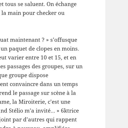
et tous se salu­ent. On échange
nd la main pour checker ou
uat main­tenant ? » s’offusque
 un paquet de clopes en moins.
ut varier entre 10 et 15, et en
les pas­sages des groupes, sur un
que groupe dis­pose
vent con­va­in­cre dans un temps
rend le pas­sage sur scène à la
me, la Miroi­terie, c’est une
nd Stélio m’a invité… » 6ktrice
ejoint par d’autres qui rap­pent