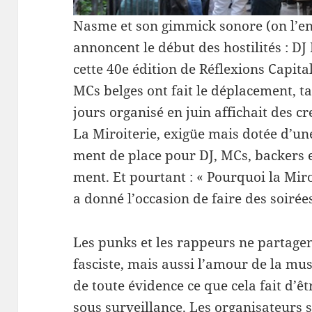
Nasme et son gim­mick sonore (on l’
annon­cent le début des hos­til­ités : DJ
cette 40e édi­tion de Réflex­ions Cap­i­
MCs belges ont fait le déplace­ment, tan
jours organ­isé en juin affichait des c
La Miroi­terie, exigüe mais dotée d’une
ment de place pour DJ, MCs, back­ers 
ment. Et pour­tant : « Pourquoi la Miroi
a donné l’occasion de faire des soirées, 
Les punks et les rappeurs ne parta­ge
fas­ciste, mais aussi l’amour de la mu
de toute évi­dence ce que cela fait d’ê
sous sur­veil­lance. Les organ­isa­teurs