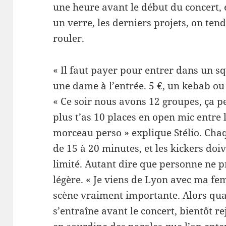
une heure avant le début du con­cert, 
un verre, les derniers pro­jets, on te
rouler.
« Il faut payer pour entrer dans un sq
une dame à l’entrée. 5 €, un kebab ou
« Ce soir nous avons 12 groupes, ça pe
plus t’as 10 places en open mic entre 
morceau perso » explique Stélio. Cha
de 15 à 20 min­utes, et les kick­ers doi
lim­ité. Autant dire que per­sonne ne p
légère. « Je viens de Lyon avec ma fem
scène vrai­ment impor­tante. Alors qua
s’entraîne avant le con­cert, bien­tôt r