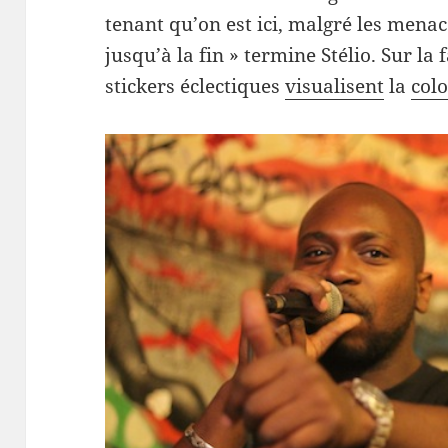
tenant qu’on est ici, mal­gré les men­ac
jusqu’à la fin » ter­mine Stélio. Sur la
stick­ers éclec­tiques
visu­alisent
la
colo