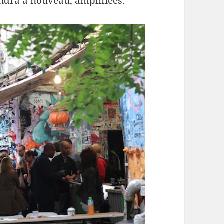
n­dra à nou­veau, amplifiées.