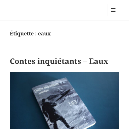
Le site personnel d'Antoine Oury
MENU
ET
WIDGETS
Étiquette :
eaux
Contes inquiétants – Eaux