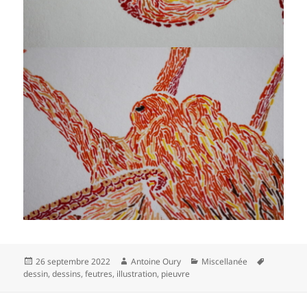
Publié
Auteur
Catégories
Mots-
26 septembre 2022
Antoine Oury
Miscellanée
le
clés
dessin
,
dessins
,
feutres
,
illustration
,
pieuvre