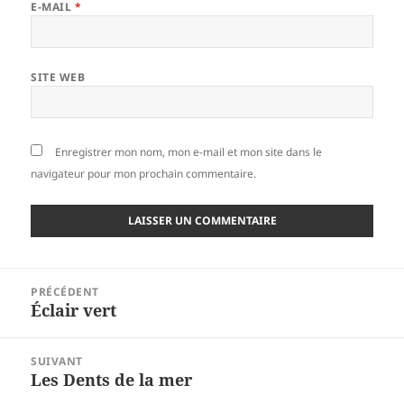
E-MAIL
*
SITE WEB
Enregistrer mon nom, mon e-mail et mon site dans le
navigateur pour mon prochain commentaire.
Navigation
PRÉCÉDENT
de
Éclair vert
Article
l’article
précédent :
SUIVANT
Les Dents de la mer
Article
suivant :