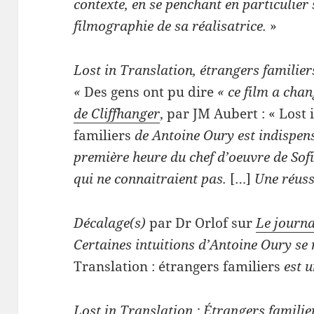
contexte, en se penchant en particulier 
filmographie de sa réalisatrice.
»
Lost in Translation, étrangers familier
«
Des gens ont pu dire
« ce film a chan
de Cliffhanger
, par JM Aubert : « Lost
familiers
de Antoine Oury est indispens
première heure du chef d’oeuvre de Sof
qui ne connaitraient pas.
[…]
Une réussi
Décalage(s)
par Dr Orlof sur
Le journa
Certaines intuitions d’Antoine Oury se r
Translation : étrangers familiers
est u
Lost in Translation : Étrangers familie