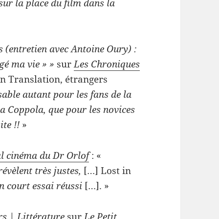
sur la place du film dans la
s (entretien avec Antoine Oury) :
gé ma vie » »
sur
Les Chroniques
 in Translation, étrangers
able autant pour les fans de la
ia Coppola, que pour les novices
te !!
»
l cinéma du Dr Orlof
: «
évèlent très justes,
[…] Lost in
n court essai réussi
[…]. »
rs | Littérature
sur
Le Petit