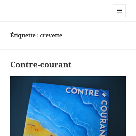
Le site personnel d'Antoine Oury
MENU
ET
WIDGETS
Étiquette :
crevette
Contre-courant