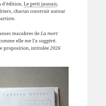
n d’édition,
Le petit jaunais
,
driers, chacun construit autour
artiste.
e danses macabres de
La mort
 comme elle me l’a suggéré.
 proposition, intitulée
2026