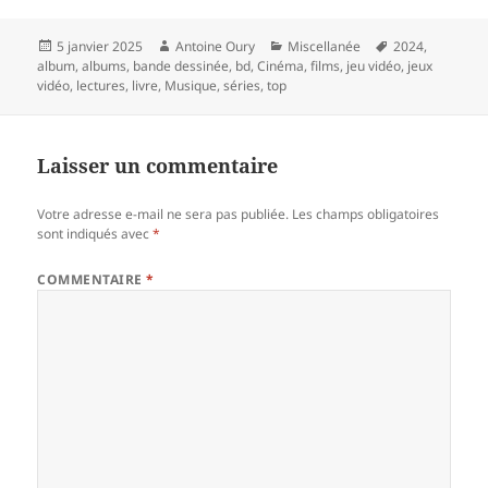
Publié
Auteur
Catégories
Mots-
5 janvier 2025
Antoine Oury
Miscellanée
2024
,
le
clés
album
,
albums
,
bande dessinée
,
bd
,
Cinéma
,
films
,
jeu vidéo
,
jeux
vidéo
,
lectures
,
livre
,
Musique
,
séries
,
top
Laisser un commentaire
Votre adresse e-mail ne sera pas publiée.
Les champs obligatoires
sont indiqués avec
*
COMMENTAIRE
*